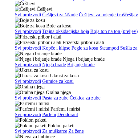
Češljevi
Svi proizvodi
Češljevi za šišanje
Češljevi za bojenje i raščešlja
Boje za kosu
Svi proizvodi
Trajna oksidacijska boja
Boja ton na ton (preljev)
Frizerski pribor i alati
Svi proizvodi
Kopče i klipse
Pegle za kosu
Steampod
Sušila za
Njega i brijanje brade
Svi proizvodi
Njega brade
Brijanje brade
Ukrasi za kosu
Svi proizvodi
Gumice za kosu
Oralna njega
Svi proizvodi
Pasta za zube
Četkica za zube
Parfemi i mirisi
Svi proizvodi
Parfem
Deodorant
Poklon paketi
Svi proizvodi
Za muškarce
Za žene