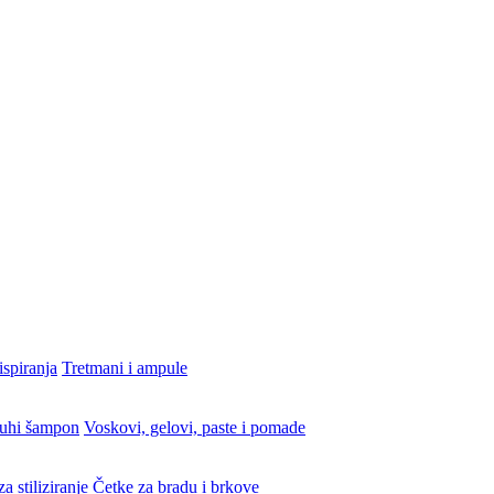
ispiranja
Tretmani i ampule
uhi šampon
Voskovi, gelovi, paste i pomade
a stiliziranje
Četke za bradu i brkove