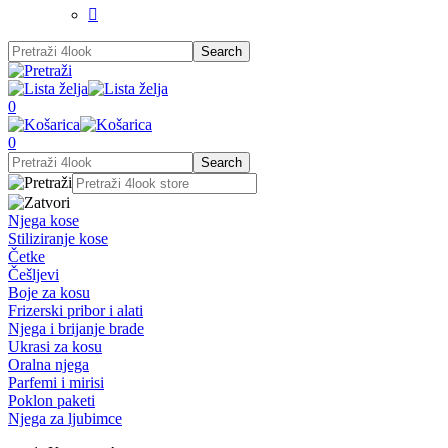

0
0
Njega kose
Stiliziranje kose
Četke
Češljevi
Boje za kosu
Frizerski pribor i alati
Njega i brijanje brade
Ukrasi za kosu
Oralna njega
Parfemi i mirisi
Poklon paketi
Njega za ljubimce