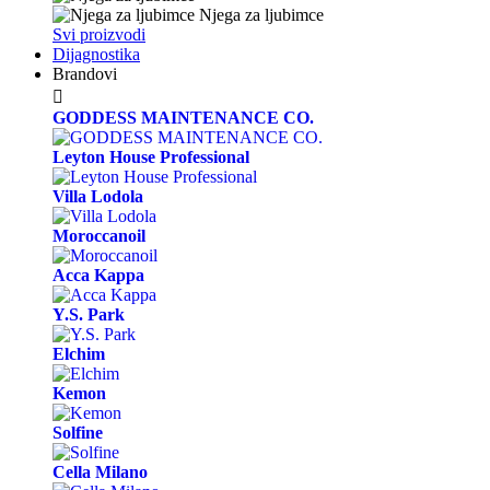
Njega za ljubimce
Svi proizvodi
Dijagnostika
Brandovi

GODDESS MAINTENANCE CO.
Leyton House Professional
Villa Lodola
Moroccanoil
Acca Kappa
Y.S. Park
Elchim
Kemon
Solfine
Cella Milano