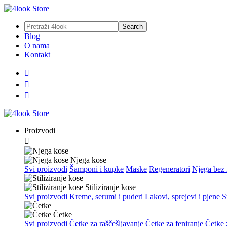
Blog
O nama
Kontakt



Proizvodi

Njega kose
Svi proizvodi
Šamponi i kupke
Maske
Regeneratori
Njega bez 
Stiliziranje kose
Svi proizvodi
Kreme, serumi i puderi
Lakovi, sprejevi i pjene
S
Četke
Svi proizvodi
Četke za raščešljavanje
Četke za feniranje
Četke z