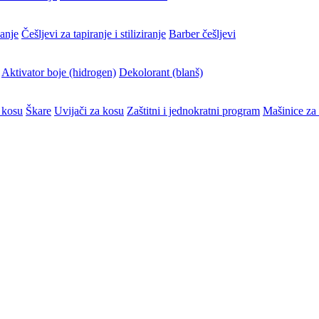
vanje
Češljevi za tapiranje i stiliziranje
Barber češljevi
Aktivator boje (hidrogen)
Dekolorant (blanš)
 kosu
Škare
Uvijači za kosu
Zaštitni i jednokratni program
Mašinice za 