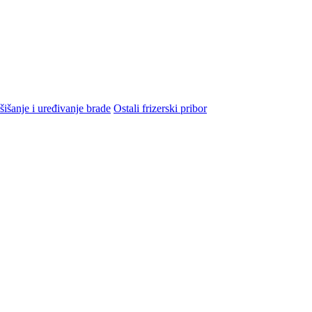
šišanje i uređivanje brade
Ostali frizerski pribor