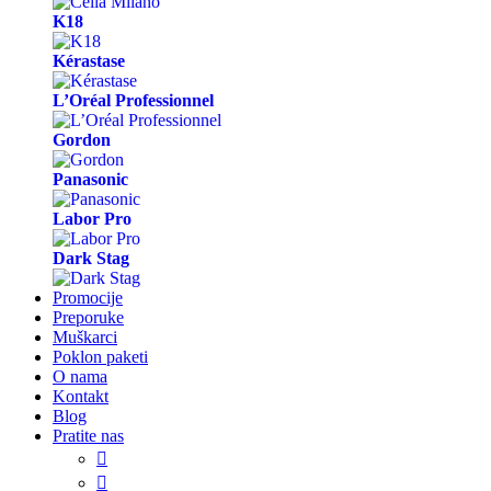
K18
Kérastase
L’Oréal Professionnel
Gordon
Panasonic
Labor Pro
Dark Stag
Promocije
Preporuke
Muškarci
Poklon paketi
O nama
Kontakt
Blog
Pratite nas

