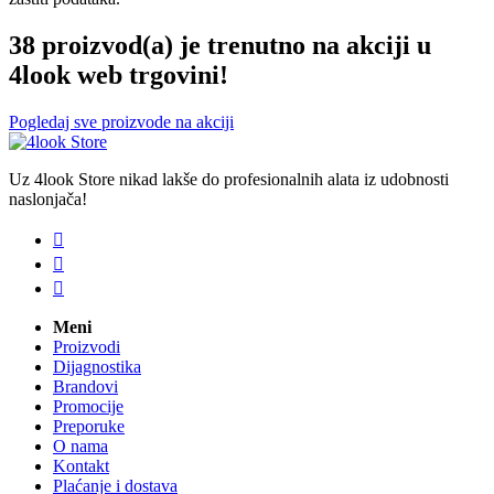
38 proizvod(a) je trenutno na akciji u
4look web trgovini!
Pogledaj sve proizvode na akciji
Uz 4look Store nikad lakše do profesionalnih alata iz udobnosti
naslonjača!



Meni
Proizvodi
Dijagnostika
Brandovi
Promocije
Preporuke
O nama
Kontakt
Plaćanje i dostava