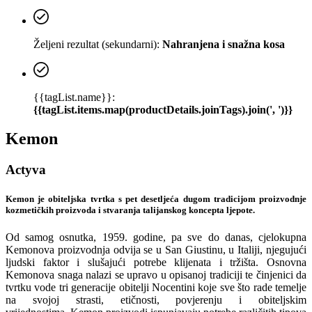
Željeni rezultat (sekundarni):
Nahranjena i snažna kosa
{{tagList.name}}:
{{tagList.items.map(productDetails.joinTags).join(', ')}}
Kemon
Actyva
Kemon je obiteljska tvrtka s pet desetljeća dugom tradicijom proizvodnje
kozmetičkih proizvoda i stvaranja talijanskog koncepta ljepote.
Od samog osnutka, 1959. godine, pa sve do danas, cjelokupna
Kemonova proizvodnja odvija se u San Giustinu, u Italiji, njegujući
ljudski faktor i slušajući potrebe klijenata i tržišta. Osnovna
Kemonova snaga nalazi se upravo u opisanoj tradiciji te činjenici da
tvrtku vode tri generacije obitelji Nocentini koje sve što rade temelje
na svojoj strasti, etičnosti, povjerenju i obiteljskim