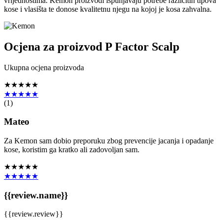
vrijednostima. Kemon proizvodi ispunjavaju potrebe različitih tipova
kose i vlasišta te donose kvalitetnu njegu na kojoj je kosa zahvalna.
Ocjena za proizvod
P Factor Scalp
Ukupna ocjena proizvoda
★★★★★
★★★★★
(
1
)
Mateo
Za Kemon sam dobio preporuku zbog prevencije jacanja i opadanje
kose, koristim ga kratko ali zadovoljan sam.
★★★★★
★★★★★
{{review.name}}
{{review.review}}