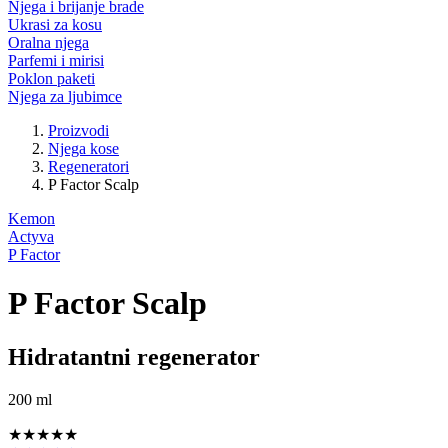
Njega i brijanje brade
Ukrasi za kosu
Oralna njega
Parfemi i mirisi
Poklon paketi
Njega za ljubimce
Proizvodi
Njega kose
Regeneratori
P Factor Scalp
Kemon
Actyva
P Factor
P Factor Scalp
Hidratantni regenerator
200 ml
★★★★★