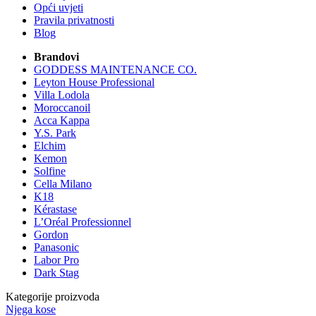
Opći uvjeti
Pravila privatnosti
Blog
Brandovi
GODDESS MAINTENANCE CO.
Leyton House Professional
Villa Lodola
Moroccanoil
Acca Kappa
Y.S. Park
Elchim
Kemon
Solfine
Cella Milano
K18
Kérastase
L’Oréal Professionnel
Gordon
Panasonic
Labor Pro
Dark Stag
Kategorije proizvoda
Njega kose