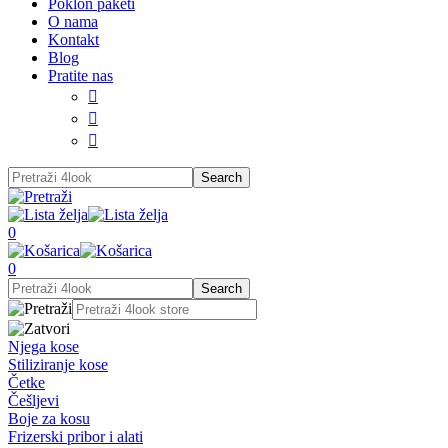
Poklon paketi
O nama
Kontakt
Blog
Pratite nas



0
0
Njega kose
Stiliziranje kose
Četke
Češljevi
Boje za kosu
Frizerski pribor i alati