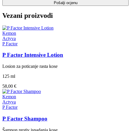
Pošalji ocjenu
Vezani proizvodi
Kemon
Actyva
P Factor
P Factor Intensive Lotion
Losion za poticanje rasta kose
125 ml
58,00 €
Kemon
Actyva
P Factor
P Factor Shampoo
Šampon protiv ispadanja kose