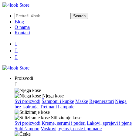
Blog
O nama
Kontakt



Proizvodi

Njega kose
Svi proizvodi
Šamponi i kupke
Maske
Regeneratori
Njega
bez ispiranja
Tretmani i ampule
Stiliziranje kose
Svi proizvodi
Kreme, serumi i puderi
Lakovi, sprejevi i pjene
Suhi šampon
Voskovi, gelovi, paste i pomade