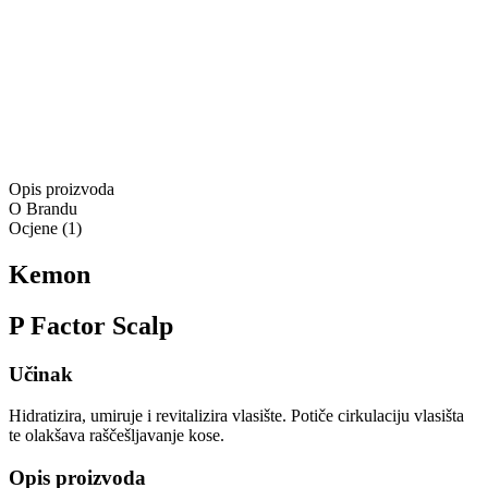
Isporuka:
Dostupno odmah
Isporuka:
Pošaljite upit
Ponuda vrijedi samo na
www.4lookstore.com
i ne kumulira se
s drugim popustima
Opis proizvoda
O Brandu
Ocjene
(
1
)
Kemon
P Factor Scalp
Učinak
Hidratizira, umiruje i revitalizira vlasište. Potiče cirkulaciju vlasišta
te olakšava raščešljavanje kose.
Opis proizvoda