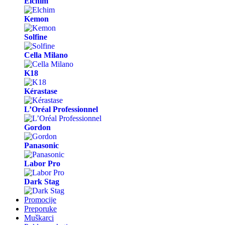
Elchim
Kemon
Solfine
Cella Milano
K18
Kérastase
L’Oréal Professionnel
Gordon
Panasonic
Labor Pro
Dark Stag
Promocije
Preporuke
Muškarci