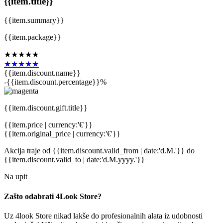
{{item.title}}
{{item.summary}}
{{item.package}}
★★★★★
★★★★★
{{item.discount.name}}
-{{item.discount.percentage}}%
{{item.discount.gift.title}}
{{item.price | currency:'€'}}
{{item.original_price | currency:'€'}}
Akcija traje
od {{item.discount.valid_from | date:'d.M.'}}
do
{{item.discount.valid_to | date:'d.M.yyyy.'}}
Na upit
Zašto odabrati 4Look Store?
Uz 4look Store nikad lakše do profesionalnih alata iz udobnosti