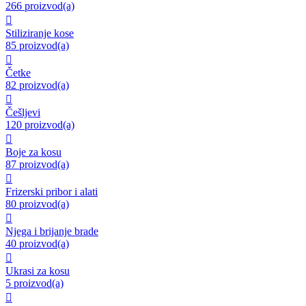
266 proizvod(a)

Stiliziranje kose
85 proizvod(a)

Četke
82 proizvod(a)

Češljevi
120 proizvod(a)

Boje za kosu
87 proizvod(a)

Frizerski pribor i alati
80 proizvod(a)

Njega i brijanje brade
40 proizvod(a)

Ukrasi za kosu
5 proizvod(a)
