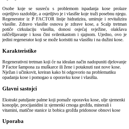
Osobe koje se susreću s problemom ispadanja kose prolaze
osjetljivo razdoblje, a osjetljivo je i vlasište koje traži posebnu njegu.
Regenerator iz P FACTOR linije hidratizira, umiruje i revitalizira
vlasište. Zdravo vlasište osnova je zdrave kose, a Scalp tretman
potiče cirkulaciju vlasišta, donosi osjećaj svježine, olakšava
raščešljavanje i kosu čini svilenkastom i sjajnom. Ujedno, ovo je
jedini regenerator koji se može koristiti na vlasištu i na dužini kose.
Karakteristike
Regenerativni tretman koji će na idealan način nadopuniti djelovanje
P Factor šampona za muškarce ili žene i potaknuti rast nove kose.
Nježan i učinkovit, kreiran kako bi odgovorio na problematiku
opadanja kose i pomogao u oporavku kose i vlasišta.
Glavni sastojci
Ekstrakt patuljaste palme koji pomaže oporavku kose, ulje sjemenki
konoplje, procijanidini iz sjemenki crnoga grožđa, minerali i
vitamini, matične stanice iz bobica grožđa pridonose obnovi kose
Uporaba