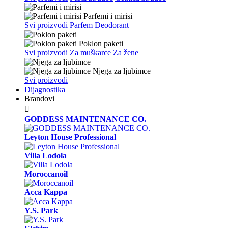
Parfemi i mirisi
Svi proizvodi
Parfem
Deodorant
Poklon paketi
Svi proizvodi
Za muškarce
Za žene
Njega za ljubimce
Svi proizvodi
Dijagnostika
Brandovi

GODDESS MAINTENANCE CO.
Leyton House Professional
Villa Lodola
Moroccanoil
Acca Kappa
Y.S. Park