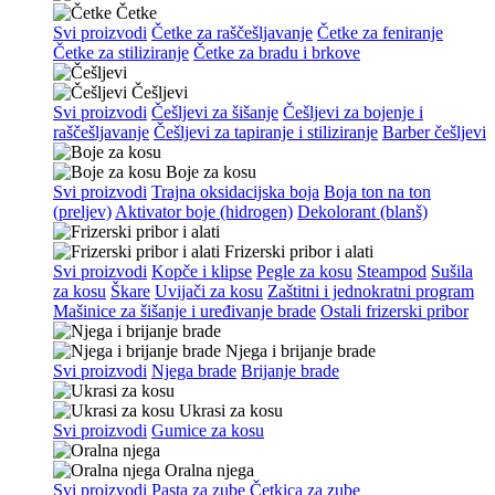
Četke
Svi proizvodi
Četke za raščešljavanje
Četke za feniranje
Četke za stiliziranje
Četke za bradu i brkove
Češljevi
Svi proizvodi
Češljevi za šišanje
Češljevi za bojenje i
raščešljavanje
Češljevi za tapiranje i stiliziranje
Barber češljevi
Boje za kosu
Svi proizvodi
Trajna oksidacijska boja
Boja ton na ton
(preljev)
Aktivator boje (hidrogen)
Dekolorant (blanš)
Frizerski pribor i alati
Svi proizvodi
Kopče i klipse
Pegle za kosu
Steampod
Sušila
za kosu
Škare
Uvijači za kosu
Zaštitni i jednokratni program
Mašinice za šišanje i uređivanje brade
Ostali frizerski pribor
Njega i brijanje brade
Svi proizvodi
Njega brade
Brijanje brade
Ukrasi za kosu
Svi proizvodi
Gumice za kosu
Oralna njega
Svi proizvodi
Pasta za zube
Četkica za zube