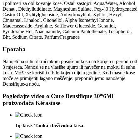
i polimeri za oblikovanje kose. Ostali sastojci: Aqua/Water, Alcohol
Denat., Diethyllutidinate, Magnesium Sulfate, Peg-40 Hydrogenated
Castor Oil, Xylitylglucoside, Anhydroxylitol, Xylitol, Hexyl
Cinnamal, Linalool, Citonellol, Alpha-Isomethyl Ionone,
Madecassoside, Arginine, Safflower Glucoside, Geraniol,
Pyridoxine Hci, Niacinamide, Calcium Pantothenate, Tocopherol,
Bht, Sodium Citrate, Parfum/Fragrance
Uporaba
Nanijeti na suhu ili ručnikom posušenu kosu na korijen u periodu od
3 mjeseca. Nanosi se na vlasište ujutro ili navečer na mokru ili suhu
kosu. Može se koristiti u bilo kojem dijelu godine. Kod masne kose
može se primijetiti lagano mašćenje: preporučujemo nanošenje
Densifique-a noću.
Pogledajte video o
Cure Densifique 30*6Ml
proizvođača
Kérastase
Tip kose:
Tanka i beživotna kosa