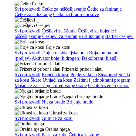
Četke
Svi proizvodi
Četke za raščešljavanje
Četke za feniranje
Četke za stiliziranje
Četke za bradu i brkove
Češljevi
Svi proizvodi
Češljevi za šišanje
Češljevi za bojenje i
raščešljavanje
Češljevi za tapiranje i stiliziranje
Barber češljevi
Boje za kosu
Svi proizvodi
Trajna oksidacijska boja
Boja ton na ton
(preljev)
Aktivator boje (hidrogen)
Dekolorant (blanš)
Frizerski pribor i alati
Svi proizvodi
Kopče i klipse
Pegle za kosu
Steampod
Sušila
za kosu
Škare
Uvijači za kosu
Zaštitni i jednokratni program
Mašinice za šišanje i uređivanje brade
Ostali frizerski pribor
Njega i brijanje brade
Svi proizvodi
Njega brade
Brijanje brade
Ukrasi za kosu
Svi proizvodi
Gumice za kosu
Oralna njega
Svi proizvodi
Pasta za zube
Četkica za zube