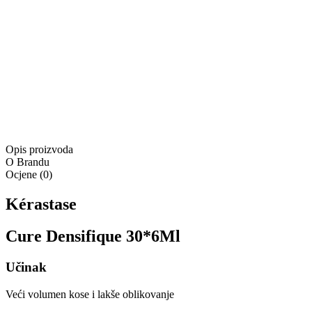
Isporuka:
Dostupno odmah
Isporuka:
Pošaljite upit
Ponuda vrijedi samo na
www.4lookstore.com
i ne kumulira se
s drugim popustima
Opis proizvoda
O Brandu
Ocjene
(
0
)
Kérastase
Cure Densifique 30*6Ml
Učinak
Veći volumen kose i lakše oblikovanje