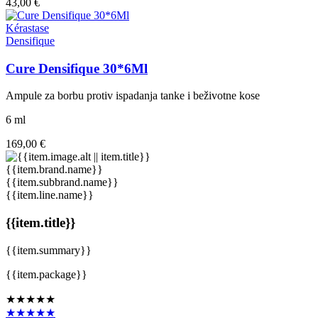
43,00 €
Kérastase
Densifique
Cure Densifique 30*6Ml
Ampule za borbu protiv ispadanja tanke i beživotne kose
6 ml
169,00 €
{{item.brand.name}}
{{item.subbrand.name}}
{{item.line.name}}
{{item.title}}
{{item.summary}}
{{item.package}}
★★★★★
★★★★★