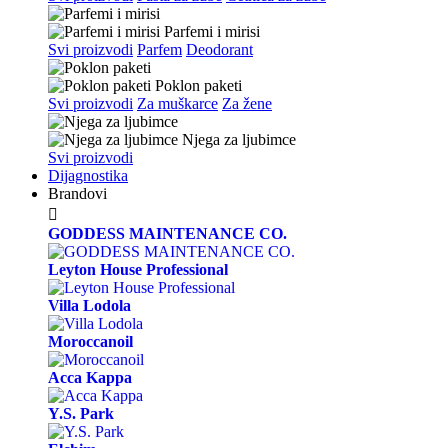
Parfemi i mirisi
Svi proizvodi
Parfem
Deodorant
Poklon paketi
Svi proizvodi
Za muškarce
Za žene
Njega za ljubimce
Svi proizvodi
Dijagnostika
Brandovi

GODDESS MAINTENANCE CO.
Leyton House Professional
Villa Lodola
Moroccanoil
Acca Kappa
Y.S. Park