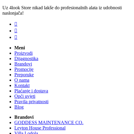
Uz 4look Store nikad lakše do profesionalnih alata iz udobnosti
naslonjača!



Meni
Proizvodi
Dijagnostika
Brandovi
Promocije
Preporuke
O nama
Kontakt
Plaćanje i dostava
Opći uvjeti
Pravila privatnosti
Blog
Brandovi
GODDESS MAINTENANCE CO.
Leyton House Professional
Villa Lodola