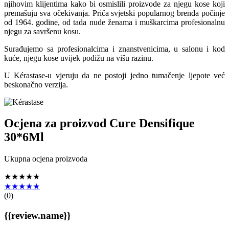
njihovim klijentima kako bi osmislili proizvode za njegu kose koji
premašuju sva očekivanja. Priča svjetski popularnog brenda počinje
od 1964. godine, od tada nude ženama i muškarcima profesionalnu
njegu za savršenu kosu.
Surađujemo sa profesionalcima i znanstvenicima, u salonu i kod
kuće, njegu kose uvijek podižu na višu razinu.
U Kérastase-u vjeruju da ne postoji jedno tumačenje ljepote već
beskonačno verzija.
Ocjena za proizvod
Cure Densifique
30*6Ml
Ukupna ocjena proizvoda
★★★★★
★★★★★
(
0
)
{{review.name}}