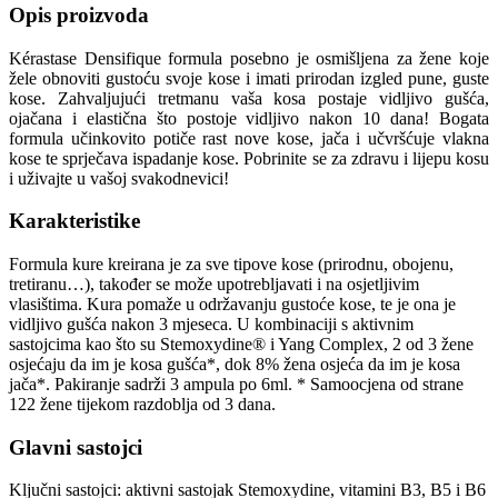
Opis proizvoda
Kérastase Densifique formula posebno je osmišljena za žene koje
žele obnoviti gustoću svoje kose i imati prirodan izgled pune, guste
kose. Zahvaljujući tretmanu vaša kosa postaje vidljivo gušća,
ojačana i elastična što postoje vidljivo nakon 10 dana! Bogata
formula učinkovito potiče rast nove kose, jača i učvršćuje vlakna
kose te sprječava ispadanje kose. Pobrinite se za zdravu i lijepu kosu
i uživajte u vašoj svakodnevici!
Karakteristike
Formula kure kreirana je za sve tipove kose (prirodnu, obojenu,
tretiranu…), također se može upotrebljavati i na osjetljivim
vlasištima. Kura pomaže u održavanju gustoće kose, te je ona je
vidljivo gušća nakon 3 mjeseca. U kombinaciji s aktivnim
sastojcima kao što su Stemoxydine® i Yang Complex, 2 od 3 žene
osjećaju da im je kosa gušća*, dok 8% žena osjeća da im je kosa
jača*. Pakiranje sadrži 3 ampula po 6ml. * Samoocjena od strane
122 žene tijekom razdoblja od 3 dana.
Glavni sastojci
Ključni sastojci: aktivni sastojak Stemoxydine, vitamini B3, B5 i B6