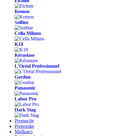
Elchim
Kemon
Solfine
Cella Milano
K18
Kérastase
L’Oréal Professionnel
Gordon
Panasonic
Labor Pro
Dark Stag
Promocije
Preporuke
Muškarci