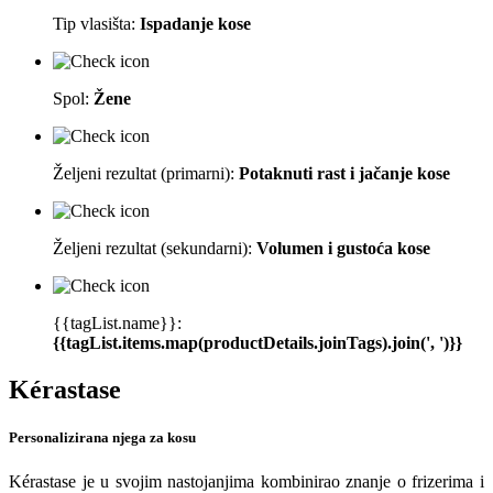
Tip vlasišta:
Ispadanje kose
Spol:
Žene
Željeni rezultat (primarni):
Potaknuti rast i jačanje kose
Željeni rezultat (sekundarni):
Volumen i gustoća kose
{{tagList.name}}:
{{tagList.items.map(productDetails.joinTags).join(', ')}}
Kérastase
Personalizirana njega za kosu
Kérastase je u svojim nastojanjima kombinirao znanje o frizerima i