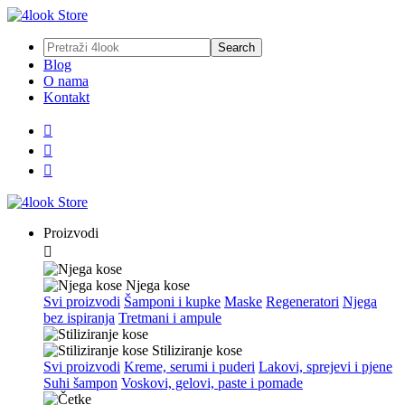
Blog
O nama
Kontakt



Proizvodi

Njega kose
Svi proizvodi
Šamponi i kupke
Maske
Regeneratori
Njega
bez ispiranja
Tretmani i ampule
Stiliziranje kose
Svi proizvodi
Kreme, serumi i puderi
Lakovi, sprejevi i pjene
Suhi šampon
Voskovi, gelovi, paste i pomade