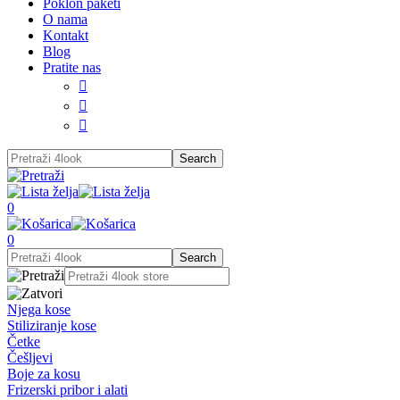
Poklon paketi
O nama
Kontakt
Blog
Pratite nas



0
0
Njega kose
Stiliziranje kose
Četke
Češljevi
Boje za kosu
Frizerski pribor i alati