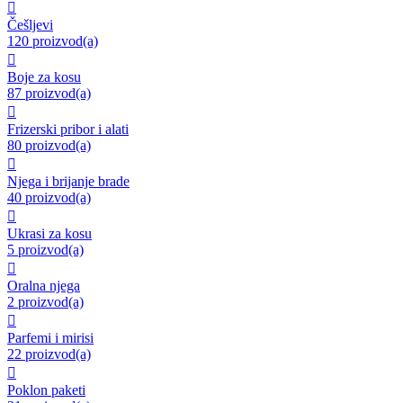

Češljevi
120 proizvod(a)

Boje za kosu
87 proizvod(a)

Frizerski pribor i alati
80 proizvod(a)

Njega i brijanje brade
40 proizvod(a)

Ukrasi za kosu
5 proizvod(a)

Oralna njega
2 proizvod(a)

Parfemi i mirisi
22 proizvod(a)

Poklon paketi