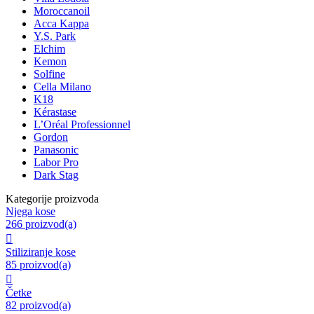
Moroccanoil
Acca Kappa
Y.S. Park
Elchim
Kemon
Solfine
Cella Milano
K18
Kérastase
L’Oréal Professionnel
Gordon
Panasonic
Labor Pro
Dark Stag
Kategorije proizvoda
Njega kose
266 proizvod(a)

Stiliziranje kose
85 proizvod(a)

Četke
82 proizvod(a)