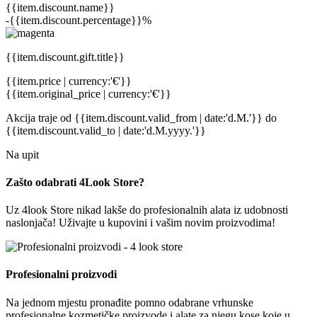
{{item.discount.name}}
-{{item.discount.percentage}}%
{{item.discount.gift.title}}
{{item.price | currency:'€'}}
{{item.original_price | currency:'€'}}
Akcija traje
od {{item.discount.valid_from | date:'d.M.'}}
do
{{item.discount.valid_to | date:'d.M.yyyy.'}}
Na upit
Zašto odabrati 4Look Store?
Uz 4look Store nikad lakše do profesionalnih alata iz udobnosti
naslonjača! Uživajte u kupovini i vašim novim proizvodima!
Profesionalni proizvodi
Na jednom mjestu pronađite pomno odabrane vrhunske
profesionalne kozmetičke proizvode i alate za njegu kose koje u