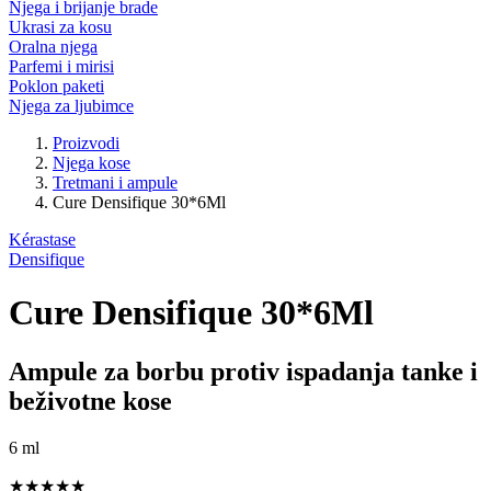
Njega i brijanje brade
Ukrasi za kosu
Oralna njega
Parfemi i mirisi
Poklon paketi
Njega za ljubimce
Proizvodi
Njega kose
Tretmani i ampule
Cure Densifique 30*6Ml
Kérastase
Densifique
Cure Densifique 30*6Ml
Ampule za borbu protiv ispadanja tanke i
beživotne kose
6 ml
★★★★★