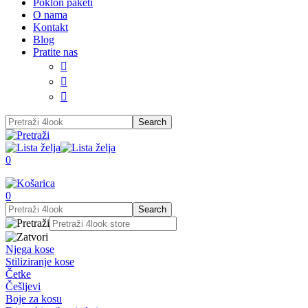
Poklon paketi
O nama
Kontakt
Blog
Pratite nas



0
0
Njega kose
Stiliziranje kose
Četke
Češljevi
Boje za kosu