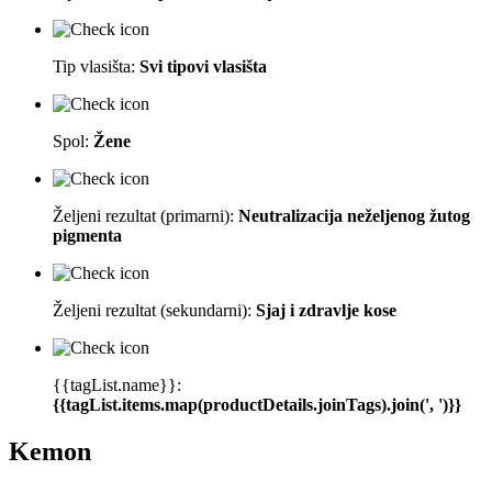
Tip vlasišta:
Svi tipovi vlasišta
Spol:
Žene
Željeni rezultat (primarni):
Neutralizacija neželjenog žutog
pigmenta
Željeni rezultat (sekundarni):
Sjaj i zdravlje kose
{{tagList.name}}:
{{tagList.items.map(productDetails.joinTags).join(', ')}}
Kemon