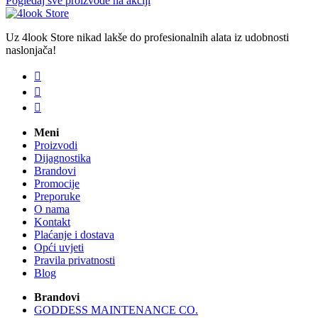
Pogledaj sve proizvode na akciji
Uz 4look Store nikad lakše do profesionalnih alata iz udobnosti
naslonjača!



Meni
Proizvodi
Dijagnostika
Brandovi
Promocije
Preporuke
O nama
Kontakt
Plaćanje i dostava
Opći uvjeti
Pravila privatnosti
Blog
Brandovi
GODDESS MAINTENANCE CO.