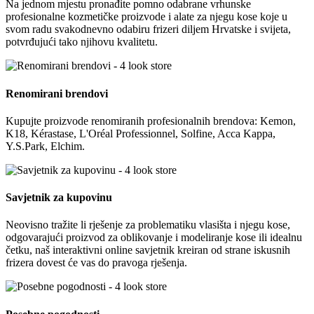
Na jednom mjestu pronađite pomno odabrane vrhunske
profesionalne kozmetičke proizvode i alate za njegu kose koje u
svom radu svakodnevno odabiru frizeri diljem Hrvatske i svijeta,
potvrđujući tako njihovu kvalitetu.
Renomirani brendovi
Kupujte proizvode renomiranih profesionalnih brendova: Kemon,
K18, Kérastase, L'Oréal Professionnel, Solfine, Acca Kappa,
Y.S.Park, Elchim.
Savjetnik za kupovinu
Neovisno tražite li rješenje za problematiku vlasišta i njegu kose,
odgovarajući proizvod za oblikovanje i modeliranje kose ili idealnu
četku, naš interaktivni online savjetnik kreiran od strane iskusnih
frizera dovest će vas do pravoga rješenja.