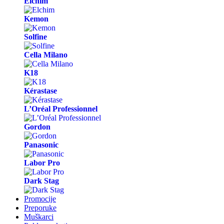
Elchim
Kemon
Solfine
Cella Milano
K18
Kérastase
L’Oréal Professionnel
Gordon
Panasonic
Labor Pro
Dark Stag
Promocije
Preporuke
Muškarci