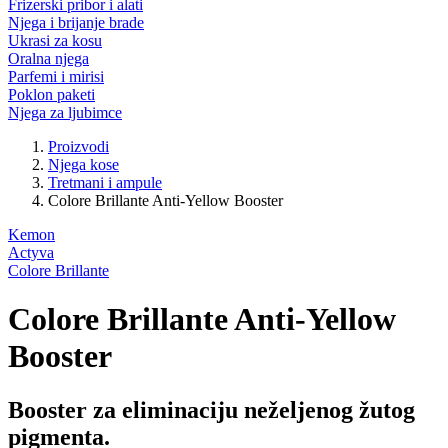
Frizerski pribor i alati
Njega i brijanje brade
Ukrasi za kosu
Oralna njega
Parfemi i mirisi
Poklon paketi
Njega za ljubimce
Proizvodi
Njega kose
Tretmani i ampule
Colore Brillante Anti-Yellow Booster
Kemon
Actyva
Colore Brillante
Colore Brillante Anti-Yellow
Booster
Booster za eliminaciju neželjenog žutog
pigmenta.