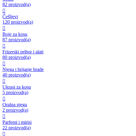
82 proizvod(a)

Češljevi
120 proizvod(a)

Boje za kosu
87 proizvod(a)

Frizerski pribor i alati
80 proizvod(a)

Njega i brijanje brade
40 proizvod(a)

Ukrasi za kosu
5 proizvod(a)

Oralna njega
2 proizvod(a)

Parfemi i mirisi
22 proizvod(a)
