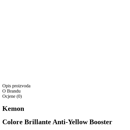
Kontaktirajte nas
Besplatna dostava za narudžbe u iznosu od minimalno
55,00 €
Besplatna dostava
Isporuka:
Dostupno odmah
Isporuka:
Pošaljite upit
Ponuda vrijedi samo na
www.4lookstore.com
i ne kumulira se
s drugim popustima
Opis proizvoda
O Brandu
Ocjene
(
0
)
Kemon
Colore Brillante Anti-Yellow Booster