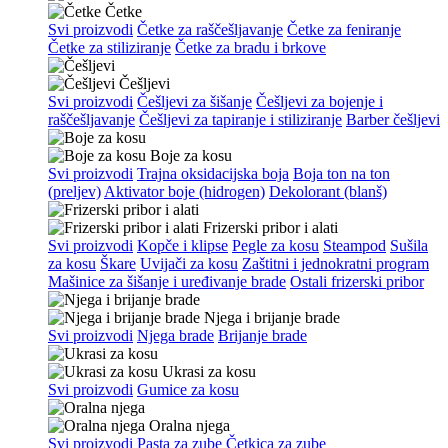
Četke
Svi proizvodi
Četke za raščešljavanje
Četke za feniranje
Četke za stiliziranje
Četke za bradu i brkove
Češljevi
Svi proizvodi
Češljevi za šišanje
Češljevi za bojenje i
raščešljavanje
Češljevi za tapiranje i stiliziranje
Barber češljevi
Boje za kosu
Svi proizvodi
Trajna oksidacijska boja
Boja ton na ton
(preljev)
Aktivator boje (hidrogen)
Dekolorant (blanš)
Frizerski pribor i alati
Svi proizvodi
Kopče i klipse
Pegle za kosu
Steampod
Sušila
za kosu
Škare
Uvijači za kosu
Zaštitni i jednokratni program
Mašinice za šišanje i uređivanje brade
Ostali frizerski pribor
Njega i brijanje brade
Svi proizvodi
Njega brade
Brijanje brade
Ukrasi za kosu
Svi proizvodi
Gumice za kosu
Oralna njega
Svi proizvodi
Pasta za zube
Četkica za zube