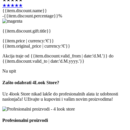
★★★★★
{{item.discount.name}}
-{{item.discount.percentage}}%
{{item.discount.gift.title}}
{{item.price | currency:'€'}}
{{item.original_price | currency:'€'}}
Akcija traje
od {{item.discount.valid_from | date:'d.M.'}}
do
{{item.discount.valid_to | date:'d.M.yyyy.'}}
Na upit
Zašto odabrati 4Look Store?
Uz 4look Store nikad lakše do profesionalnih alata iz udobnosti
naslonjača! Uživajte u kupovini i vašim novim proizvodima!
Profesionalni proizvodi