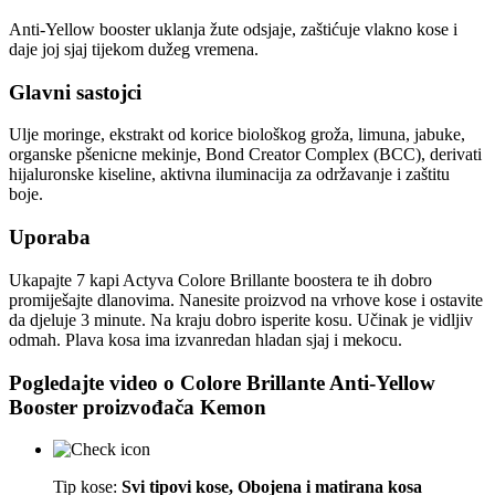
Anti-Yellow booster uklanja žute odsjaje, zaštićuje vlakno kose i
daje joj sjaj tijekom dužeg vremena.
Glavni sastojci
Ulje moringe, ekstrakt od korice biološkog groža, limuna, jabuke,
organske pšenicne mekinje, Bond Creator Complex (BCC), derivati
hijaluronske kiseline, aktivna iluminacija za održavanje i zaštitu
boje.
Uporaba
Ukapajte 7 kapi Actyva Colore Brillante boostera te ih dobro
promiješajte dlanovima. Nanesite proizvod na vrhove kose i ostavite
da djeluje 3 minute. Na kraju dobro isperite kosu. Učinak je vidljiv
odmah. Plava kosa ima izvanredan hladan sjaj i mekocu.
Pogledajte video o
Colore Brillante Anti-Yellow
Booster
proizvođača
Kemon
Tip kose:
Svi tipovi kose, Obojena i matirana kosa