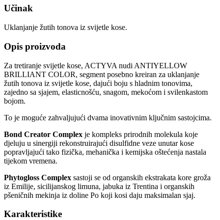
Učinak
Uklanjanje žutih tonova iz svijetle kose.
Opis proizvoda
Za tretiranje svijetle kose, ACTYVA nudi ANTIYELLOW
BRILLIANT COLOR, segment posebno kreiran za uklanjanje
žutih tonova iz svijetle kose, dajući boju s hladnim tonovima,
zajedno sa sjajem, elasticnošću, snagom, mekoćom i svilenkastom
bojom.
To je moguće zahvaljujući dvama inovativnim ključnim sastojcima.
Bond Creator Complex
je kompleks prirodnih molekula koje
djeluju u sinergiji rekonstruirajući disulfidne veze unutar kose
popravljajući tako fizička, mehanička i kemijska oštećenja nastala
tijekom vremena.
Phytogloss Complex
sastoji se od organskih ekstrakata kore groža
iz Emilije, sicilijanskog limuna, jabuka iz Trentina i organskih
pšeničnih mekinja iz doline Po koji kosi daju maksimalan sjaj.
Karakteristike