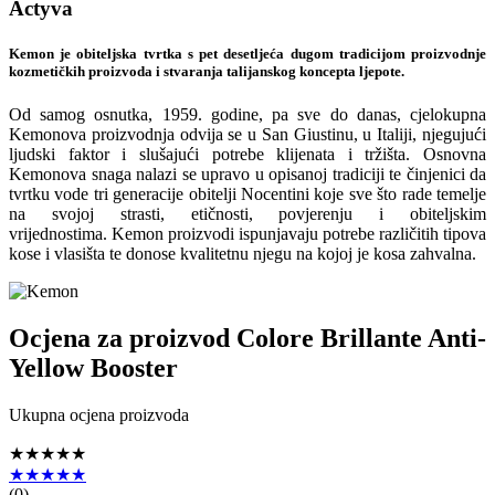
Actyva
Kemon je obiteljska tvrtka s pet desetljeća dugom tradicijom proizvodnje
kozmetičkih proizvoda i stvaranja talijanskog koncepta ljepote.
Od samog osnutka, 1959. godine, pa sve do danas, cjelokupna
Kemonova proizvodnja odvija se u San Giustinu, u Italiji, njegujući
ljudski faktor i slušajući potrebe klijenata i tržišta. Osnovna
Kemonova snaga nalazi se upravo u opisanoj tradiciji te činjenici da
tvrtku vode tri generacije obitelji Nocentini koje sve što rade temelje
na svojoj strasti, etičnosti, povjerenju i obiteljskim
vrijednostima. Kemon proizvodi ispunjavaju potrebe različitih tipova
kose i vlasišta te donose kvalitetnu njegu na kojoj je kosa zahvalna.
Ocjena za proizvod
Colore Brillante Anti-
Yellow Booster
Ukupna ocjena proizvoda
★★★★★
★★★★★
(
0
)