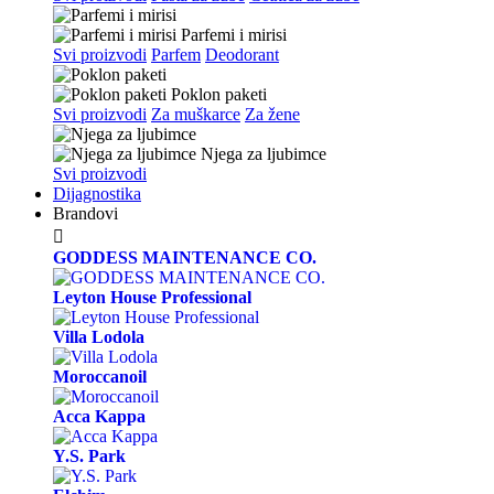
Parfemi i mirisi
Svi proizvodi
Parfem
Deodorant
Poklon paketi
Svi proizvodi
Za muškarce
Za žene
Njega za ljubimce
Svi proizvodi
Dijagnostika
Brandovi

GODDESS MAINTENANCE CO.
Leyton House Professional
Villa Lodola
Moroccanoil
Acca Kappa
Y.S. Park