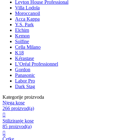
Leyton House Professional
Villa Lodola
Moroccanoil
Acca Kappa
Y.S. Park
Elchim
Kemon
Solfine
Cella Milano
K18
Kérastase
L’Oréal Professionnel
Gordon
Panasonic
Labor Pro
Dark Stag
Kategorije proizvoda
Njega kose
266 proizvod(a)

Stiliziranje kose
85 proizvod(a)

Četke