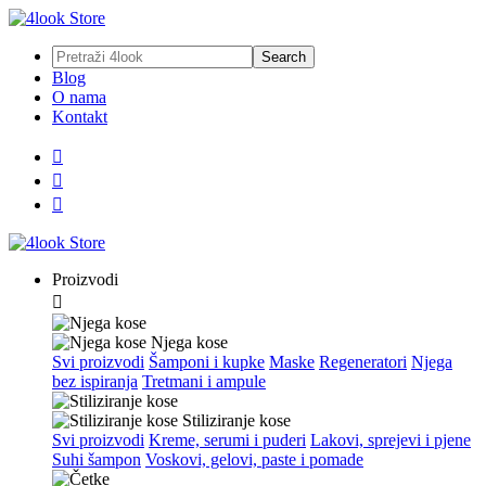
Blog
O nama
Kontakt



Proizvodi

Njega kose
Svi proizvodi
Šamponi i kupke
Maske
Regeneratori
Njega
bez ispiranja
Tretmani i ampule
Stiliziranje kose
Svi proizvodi
Kreme, serumi i puderi
Lakovi, sprejevi i pjene
Suhi šampon
Voskovi, gelovi, paste i pomade