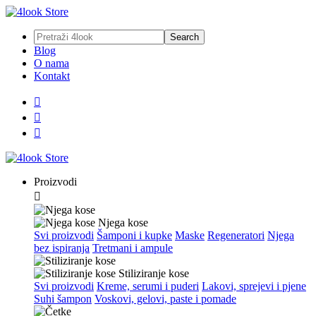
Blog
O nama
Kontakt



Proizvodi

Njega kose
Svi proizvodi
Šamponi i kupke
Maske
Regeneratori
Njega
bez ispiranja
Tretmani i ampule
Stiliziranje kose
Svi proizvodi
Kreme, serumi i puderi
Lakovi, sprejevi i pjene
Suhi šampon
Voskovi, gelovi, paste i pomade