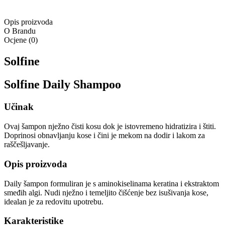
Opis proizvoda
O Brandu
Ocjene
(
0
)
Solfine
Solfine Daily Shampoo
Učinak
Ovaj šampon nježno čisti kosu dok je istovremeno hidratizira i štiti.
Doprinosi obnavljanju kose i čini je mekom na dodir i lakom za
raščešljavanje.
Opis proizvoda
Daily šampon formuliran je s aminokiselinama keratina i ekstraktom
smeđih algi. Nudi nježno i temeljito čišćenje bez isušivanja kose,
idealan je za redovitu upotrebu.
Karakteristike