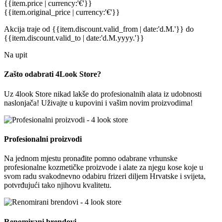
{{item.price | currency:'€'}}
{{item.original_price | currency:'€'}}
Akcija traje
od {{item.discount.valid_from | date:'d.M.'}}
do
{{item.discount.valid_to | date:'d.M.yyyy.'}}
Na upit
Zašto odabrati 4Look Store?
Uz 4look Store nikad lakše do profesionalnih alata iz udobnosti
naslonjača! Uživajte u kupovini i vašim novim proizvodima!
Profesionalni proizvodi
Na jednom mjestu pronađite pomno odabrane vrhunske
profesionalne kozmetičke proizvode i alate za njegu kose koje u
svom radu svakodnevno odabiru frizeri diljem Hrvatske i svijeta,
potvrđujući tako njihovu kvalitetu.
Renomirani brendovi