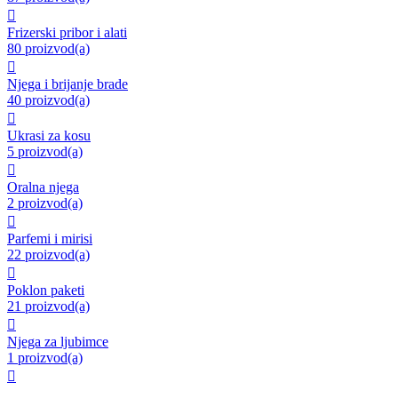

Frizerski pribor i alati
80 proizvod(a)

Njega i brijanje brade
40 proizvod(a)

Ukrasi za kosu
5 proizvod(a)

Oralna njega
2 proizvod(a)

Parfemi i mirisi
22 proizvod(a)

Poklon paketi
21 proizvod(a)

Njega za ljubimce
1 proizvod(a)
