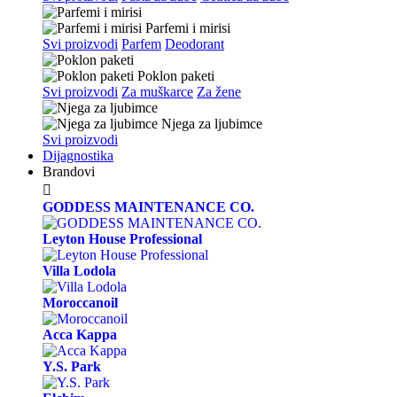
Parfemi i mirisi
Svi proizvodi
Parfem
Deodorant
Poklon paketi
Svi proizvodi
Za muškarce
Za žene
Njega za ljubimce
Svi proizvodi
Dijagnostika
Brandovi

GODDESS MAINTENANCE CO.
Leyton House Professional
Villa Lodola
Moroccanoil
Acca Kappa
Y.S. Park