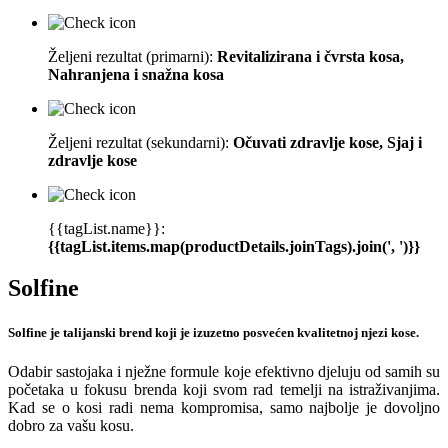
Željeni rezultat (primarni):
Revitalizirana i čvrsta kosa,
Nahranjena i snažna kosa
Željeni rezultat (sekundarni):
Očuvati zdravlje kose, Sjaj i
zdravlje kose
{{tagList.name}}:
{{tagList.items.map(productDetails.joinTags).join(', ')}}
Solfine
Solfine je talijanski brend koji je izuzetno posvećen kvalitetnoj njezi kose.
Odabir sastojaka i nježne formule koje efektivno djeluju od samih su
početaka u fokusu brenda koji svom rad temelji na istraživanjima.
Kad se o kosi radi nema kompromisa, samo najbolje je dovoljno
dobro za vašu kosu.