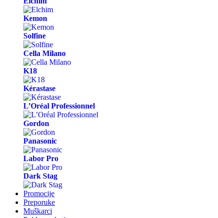
Elchim
Kemon
Solfine
Cella Milano
K18
Kérastase
L’Oréal Professionnel
Gordon
Panasonic
Labor Pro
Dark Stag
Promocije
Preporuke
Muškarci