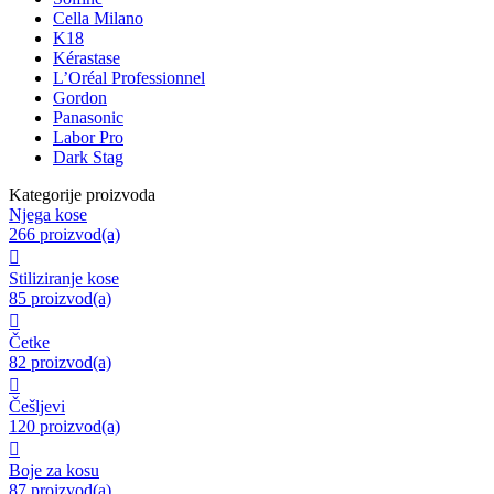
Cella Milano
K18
Kérastase
L’Oréal Professionnel
Gordon
Panasonic
Labor Pro
Dark Stag
Kategorije proizvoda
Njega kose
266 proizvod(a)

Stiliziranje kose
85 proizvod(a)

Četke
82 proizvod(a)

Češljevi
120 proizvod(a)

Boje za kosu
87 proizvod(a)