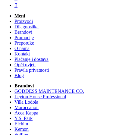

Meni
Proizvodi
Dijagnostika
Brandovi
Promocije
Preporuke
O nama
Kontakt
Plaćanje i dostava
Opći uvjeti
Pravila privatnosti
Blog
Brandovi
GODDESS MAINTENANCE CO.
Leyton House Professional
Villa Lodola
Moroccanoil
Acca Kappa
Y.S. Park
Elchim
Kemon
Solfine