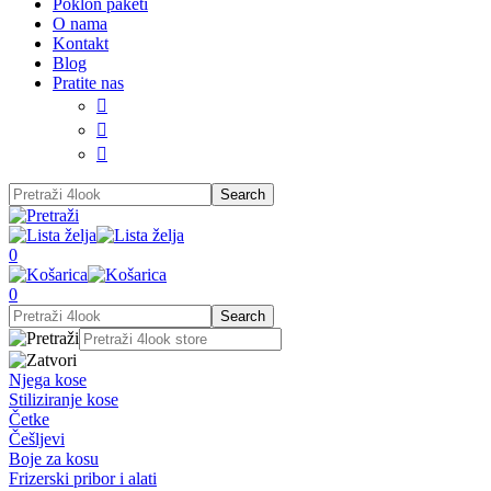
Poklon paketi
O nama
Kontakt
Blog
Pratite nas



0
0
Njega kose
Stiliziranje kose
Četke
Češljevi
Boje za kosu
Frizerski pribor i alati