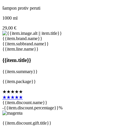
šampon protiv peruti
1000 ml
29,00 €
{{item.brand.name}}
{{item.subbrand.name}}
{{item.line.name}}
{{item.title}}
{{item.summary}}
{{item.package}}
★★★★★
★★★★★
{{item.discount.name}}
-{{item.discount.percentage}}%
{{item.discount.gift.title}}