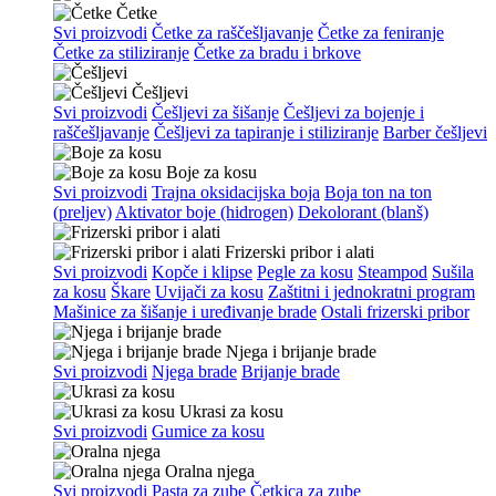
Četke
Svi proizvodi
Četke za raščešljavanje
Četke za feniranje
Četke za stiliziranje
Četke za bradu i brkove
Češljevi
Svi proizvodi
Češljevi za šišanje
Češljevi za bojenje i
raščešljavanje
Češljevi za tapiranje i stiliziranje
Barber češljevi
Boje za kosu
Svi proizvodi
Trajna oksidacijska boja
Boja ton na ton
(preljev)
Aktivator boje (hidrogen)
Dekolorant (blanš)
Frizerski pribor i alati
Svi proizvodi
Kopče i klipse
Pegle za kosu
Steampod
Sušila
za kosu
Škare
Uvijači za kosu
Zaštitni i jednokratni program
Mašinice za šišanje i uređivanje brade
Ostali frizerski pribor
Njega i brijanje brade
Svi proizvodi
Njega brade
Brijanje brade
Ukrasi za kosu
Svi proizvodi
Gumice za kosu
Oralna njega
Svi proizvodi
Pasta za zube
Četkica za zube