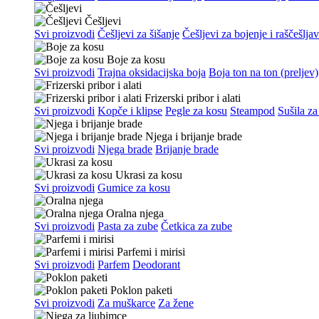
Češljevi
Svi proizvodi
Češljevi za šišanje
Češljevi za bojenje i raščešlja
Boje za kosu
Svi proizvodi
Trajna oksidacijska boja
Boja ton na ton (preljev)
Frizerski pribor i alati
Svi proizvodi
Kopče i klipse
Pegle za kosu
Steampod
Sušila za
Njega i brijanje brade
Svi proizvodi
Njega brade
Brijanje brade
Ukrasi za kosu
Svi proizvodi
Gumice za kosu
Oralna njega
Svi proizvodi
Pasta za zube
Četkica za zube
Parfemi i mirisi
Svi proizvodi
Parfem
Deodorant
Poklon paketi
Svi proizvodi
Za muškarce
Za žene