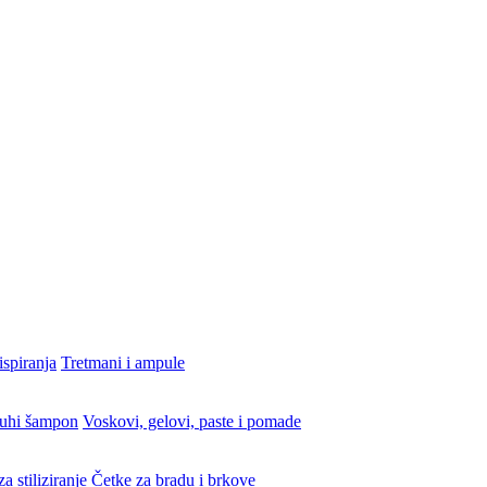
ispiranja
Tretmani i ampule
uhi šampon
Voskovi, gelovi, paste i pomade
a stiliziranje
Četke za bradu i brkove