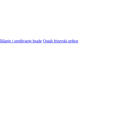
šišanje i uređivanje brade
Ostali frizerski pribor