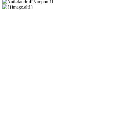
Solfine
★★★★★
★★★★★
(
0
)
29,00 €
29,00 €
-0%
(min.
0
kom.)
Akcija traje
od
do
Minimalna cijena proizvoda prije početka akcije:
-
0