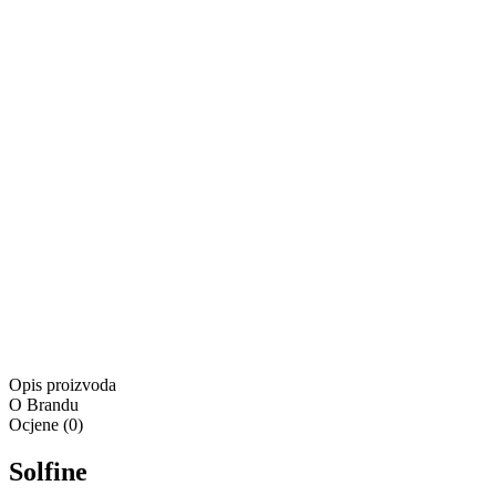
+
Trenutno nedostupno
Proizvod je u košarici
Kontaktirajte nas
Besplatna dostava za narudžbe u iznosu od minimalno
55,00 €
Besplatna dostava
Isporuka:
Dostupno odmah
Isporuka:
Pošaljite upit
Ponuda vrijedi samo na
www.4lookstore.com
i ne kumulira s
Opis proizvoda
O Brandu
Ocjene
(
0
)
Solfine