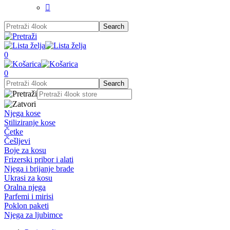

0
0
Njega kose
Stiliziranje kose
Četke
Češljevi
Boje za kosu
Frizerski pribor i alati
Njega i brijanje brade
Ukrasi za kosu
Oralna njega
Parfemi i mirisi
Poklon paketi
Njega za ljubimce