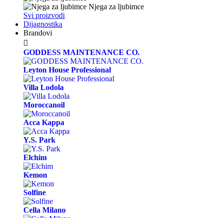
Njega za ljubimce
Svi proizvodi
Dijagnostika
Brandovi

GODDESS MAINTENANCE CO.
Leyton House Professional
Villa Lodola
Moroccanoil
Acca Kappa
Y.S. Park
Elchim
Kemon
Solfine
Cella Milano