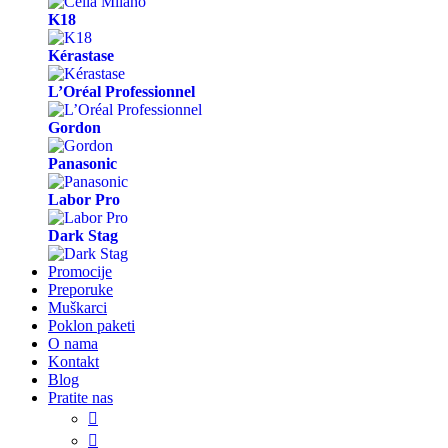
K18
Kérastase
L’Oréal Professionnel
Gordon
Panasonic
Labor Pro
Dark Stag
Promocije
Preporuke
Muškarci
Poklon paketi
O nama
Kontakt
Blog
Pratite nas

