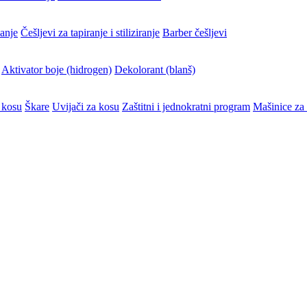
vanje
Češljevi za tapiranje i stiliziranje
Barber češljevi
Aktivator boje (hidrogen)
Dekolorant (blanš)
 kosu
Škare
Uvijači za kosu
Zaštitni i jednokratni program
Mašinice za 