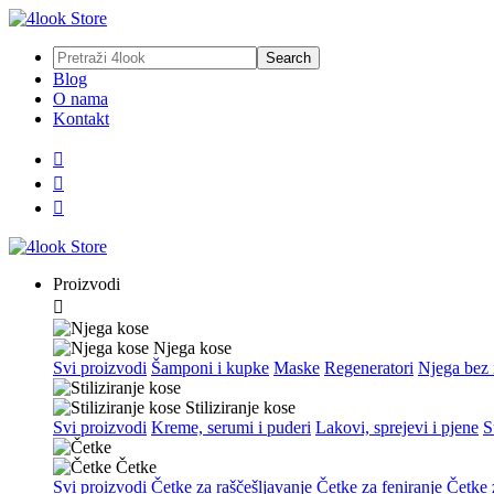
Blog
O nama
Kontakt



Proizvodi

Njega kose
Svi proizvodi
Šamponi i kupke
Maske
Regeneratori
Njega bez 
Stiliziranje kose
Svi proizvodi
Kreme, serumi i puderi
Lakovi, sprejevi i pjene
S
Četke
Svi proizvodi
Četke za raščešljavanje
Četke za feniranje
Četke z