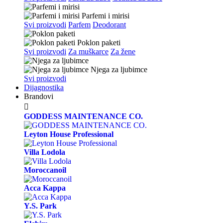
Parfemi i mirisi
Svi proizvodi
Parfem
Deodorant
Poklon paketi
Svi proizvodi
Za muškarce
Za žene
Njega za ljubimce
Svi proizvodi
Dijagnostika
Brandovi

GODDESS MAINTENANCE CO.
Leyton House Professional
Villa Lodola
Moroccanoil
Acca Kappa
Y.S. Park