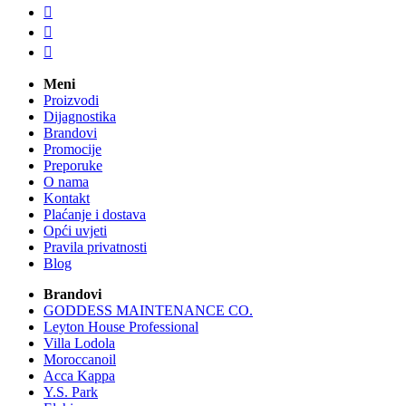



Meni
Proizvodi
Dijagnostika
Brandovi
Promocije
Preporuke
O nama
Kontakt
Plaćanje i dostava
Opći uvjeti
Pravila privatnosti
Blog
Brandovi
GODDESS MAINTENANCE CO.
Leyton House Professional
Villa Lodola
Moroccanoil
Acca Kappa
Y.S. Park