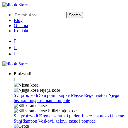
Blog
O nama
Kontakt



Proizvodi

Njega kose
Svi proizvodi
Šamponi i kupke
Maske
Regeneratori
Njega
bez ispiranja
Tretmani i ampule
Stiliziranje kose
Svi proizvodi
Kreme, serumi i puderi
Lakovi, sprejevi i pjene
Suhi šampon
Voskovi, gelovi, paste i pomade