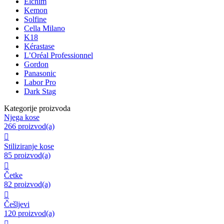
Elchim
Kemon
Solfine
Cella Milano
K18
Kérastase
L’Oréal Professionnel
Gordon
Panasonic
Labor Pro
Dark Stag
Kategorije proizvoda
Njega kose
266 proizvod(a)

Stiliziranje kose
85 proizvod(a)

Četke
82 proizvod(a)

Češljevi
120 proizvod(a)
