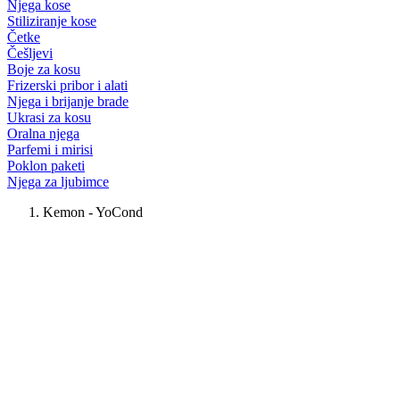
Njega kose
Stiliziranje kose
Četke
Češljevi
Boje za kosu
Frizerski pribor i alati
Njega i brijanje brade
Ukrasi za kosu
Oralna njega
Parfemi i mirisi
Poklon paketi
Njega za ljubimce
Kemon - YoCond