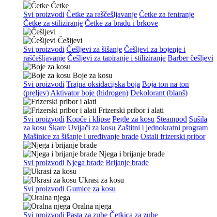
Četke
Svi proizvodi
Četke za raščešljavanje
Četke za feniranje
Četke za stiliziranje
Četke za bradu i brkove
Češljevi
Svi proizvodi
Češljevi za šišanje
Češljevi za bojenje i
raščešljavanje
Češljevi za tapiranje i stiliziranje
Barber češljevi
Boje za kosu
Svi proizvodi
Trajna oksidacijska boja
Boja ton na ton
(preljev)
Aktivator boje (hidrogen)
Dekolorant (blanš)
Frizerski pribor i alati
Svi proizvodi
Kopče i klipse
Pegle za kosu
Steampod
Sušila
za kosu
Škare
Uvijači za kosu
Zaštitni i jednokratni program
Mašinice za šišanje i uređivanje brade
Ostali frizerski pribor
Njega i brijanje brade
Svi proizvodi
Njega brade
Brijanje brade
Ukrasi za kosu
Svi proizvodi
Gumice za kosu
Oralna njega
Svi proizvodi
Pasta za zube
Četkica za zube