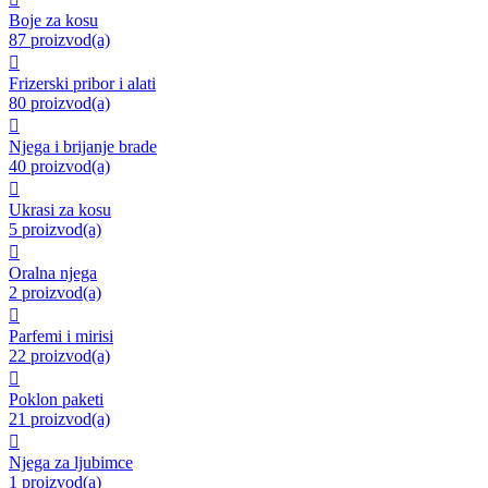
Boje za kosu
87 proizvod(a)

Frizerski pribor i alati
80 proizvod(a)

Njega i brijanje brade
40 proizvod(a)

Ukrasi za kosu
5 proizvod(a)

Oralna njega
2 proizvod(a)

Parfemi i mirisi
22 proizvod(a)

Poklon paketi
21 proizvod(a)

Njega za ljubimce
1 proizvod(a)