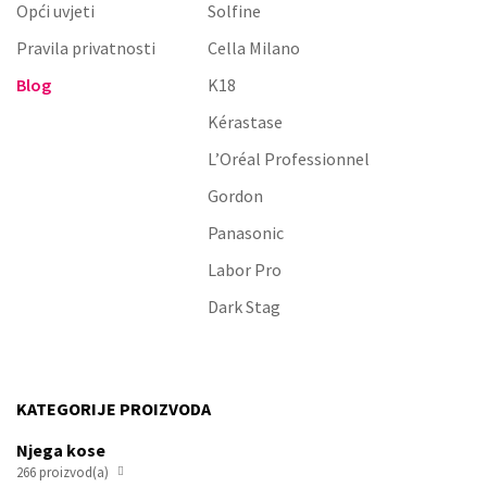
Pravila privatnosti
Cella Milano
Blog
K18
Kérastase
L’Oréal Professionnel
Gordon
Panasonic
Labor Pro
Dark Stag
KATEGORIJE PROIZVODA
Njega kose
266 proizvod(a)
