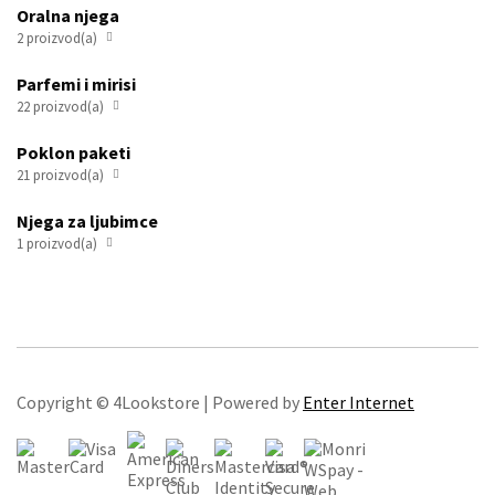
2 proizvod(a)

Parfemi i mirisi
22 proizvod(a)

Poklon paketi
21 proizvod(a)

Njega za ljubimce
1 proizvod(a)

Copyright © 4Lookstore | Powered by
Enter Internet