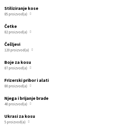
Stiliziranje kose
85 proizvod(a)

Četke
82 proizvod(a)

Češljevi
120 proizvod(a)

Boje za kosu
87 proizvod(a)

Frizerski pribor i alati
80 proizvod(a)

Njega i brijanje brade
40 proizvod(a)

Ukrasi za kosu
5 proizvod(a)

Oralna njega