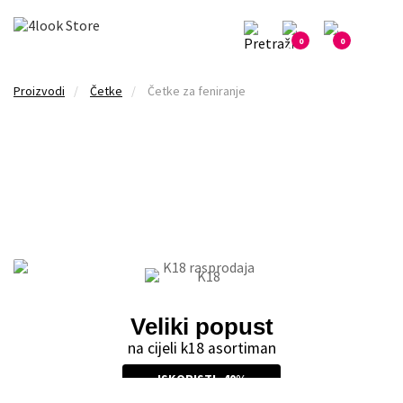
0
0
Proizvodi
Četke
Četke za feniranje
Ljetni glow za kosu
s arganovim uljem
SAZNAJ VIŠE