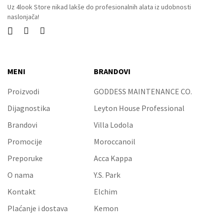
naslonjača!



MENI
BRANDOVI
Proizvodi
GODDESS MAINTENANCE CO.
Dijagnostika
Leyton House Professional
Brandovi
Villa Lodola
Promocije
Moroccanoil
Preporuke
Acca Kappa
O nama
Y.S. Park
Kontakt
Elchim
Plaćanje i dostava
Kemon
Opći uvjeti
Solfine