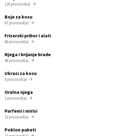
120 proizvod(a)

Boje za kosu
87 proizvod(a)

Frizerski pribor i alati
80 proizvod(a)

Njega i brijanje brade
40 proizvod(a)

Ukrasi za kosu
5 proizvod(a)

Oralna njega
2 proizvod(a)

Parfemi i mirisi
22 proizvod(a)

Poklon paketi
21 proizvod(a)
