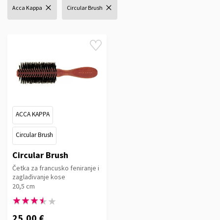
Acca Kappa
Circular Brush
ACCA KAPPA
Circular Brush
Circular Brush
Četka za francusko feniranje i
zaglađivanje kose
20,5 cm
★★★★★
★★★★★
25,00 €