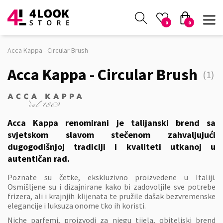
0
0
Acca Kappa - Circular Brush
Acca Kappa - Circular Brush
(1)
Acca Kappa renomirani je talijanski brend sa
svjetskom slavom stečenom zahvaljujući
dugogodišnjoj tradiciji i kvaliteti utkanoj u
autentičan rad.
Poznate su četke, ekskluzivno proizvedene u Italiji.
Osmišljene su i dizajnirane kako bi zadovoljile sve potrebe
frizera, ali i krajnjih klijenata te pružile dašak bezvremenske
elegancije i luksuza onome tko ih koristi.
Niche parfemi, proizvodi za njegu tijela, obiteljski brend