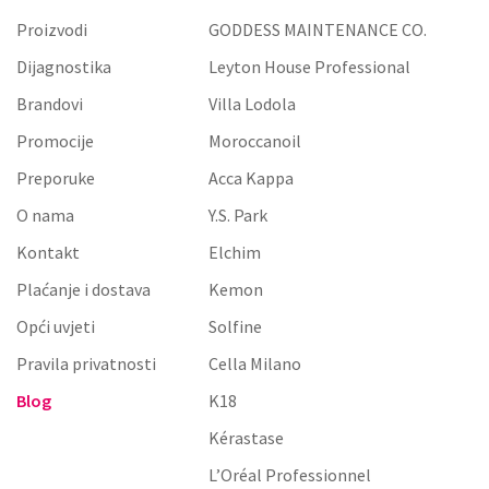
Proizvodi
GODDESS MAINTENANCE CO.
Dijagnostika
Leyton House Professional
Brandovi
Villa Lodola
Promocije
Moroccanoil
Preporuke
Acca Kappa
O nama
Y.S. Park
Kontakt
Elchim
Plaćanje i dostava
Kemon
Opći uvjeti
Solfine
Pravila privatnosti
Cella Milano
Blog
K18
Kérastase
L’Oréal Professionnel