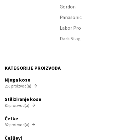
Gordon
Panasonic
Labor Pro
Dark Stag
KATEGORIJE PROIZVODA
Njega kose
266 proizvod(a)

Stiliziranje kose
85 proizvod(a)

Četke
82 proizvod(a)

Češljevi