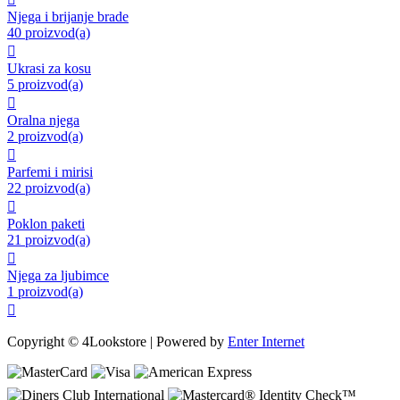
Njega i brijanje brade
40 proizvod(a)

Ukrasi za kosu
5 proizvod(a)

Oralna njega
2 proizvod(a)

Parfemi i mirisi
22 proizvod(a)

Poklon paketi
21 proizvod(a)

Njega za ljubimce
1 proizvod(a)

Copyright © 4Lookstore | Powered by
Enter Internet