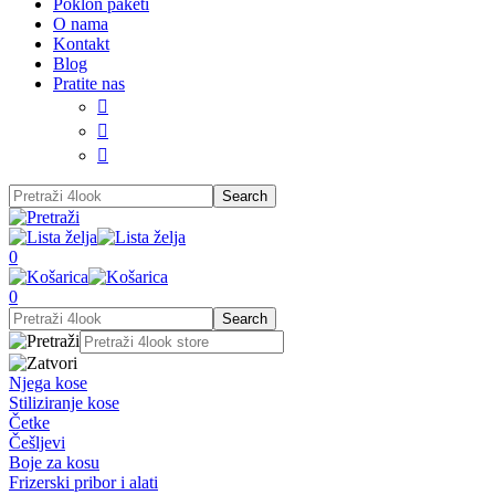
Poklon paketi
O nama
Kontakt
Blog
Pratite nas



0
0
Njega kose
Stiliziranje kose
Četke
Češljevi
Boje za kosu
Frizerski pribor i alati