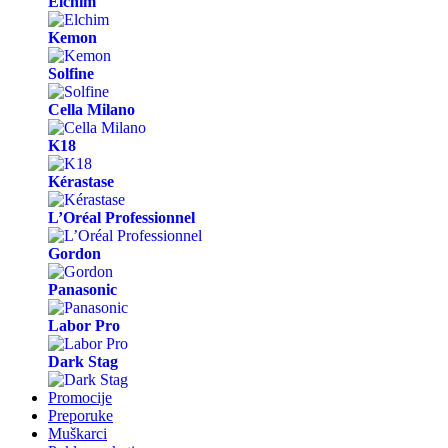
Elchim
Kemon
Solfine
Cella Milano
K18
Kérastase
L’Oréal Professionnel
Gordon
Panasonic
Labor Pro
Dark Stag
Promocije
Preporuke
Muškarci