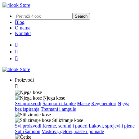
Blog
O nama
Kontakt



Proizvodi

Njega kose
Svi proizvodi
Šamponi i kupke
Maske
Regeneratori
Njega
bez ispiranja
Tretmani i ampule
Stiliziranje kose
Svi proizvodi
Kreme, serumi i puderi
Lakovi, sprejevi i pjene
Suhi šampon
Voskovi, gelovi, paste i pomade