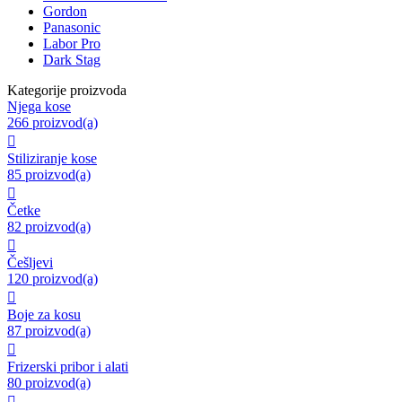
Gordon
Panasonic
Labor Pro
Dark Stag
Kategorije proizvoda
Njega kose
266 proizvod(a)

Stiliziranje kose
85 proizvod(a)

Četke
82 proizvod(a)

Češljevi
120 proizvod(a)

Boje za kosu
87 proizvod(a)

Frizerski pribor i alati
80 proizvod(a)
