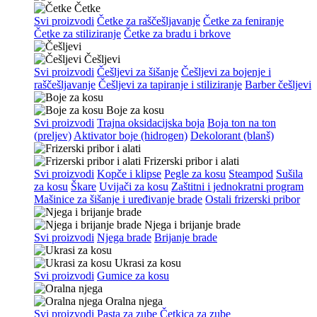
Četke
Svi proizvodi
Četke za raščešljavanje
Četke za feniranje
Četke za stiliziranje
Četke za bradu i brkove
Češljevi
Svi proizvodi
Češljevi za šišanje
Češljevi za bojenje i
raščešljavanje
Češljevi za tapiranje i stiliziranje
Barber češljevi
Boje za kosu
Svi proizvodi
Trajna oksidacijska boja
Boja ton na ton
(preljev)
Aktivator boje (hidrogen)
Dekolorant (blanš)
Frizerski pribor i alati
Svi proizvodi
Kopče i klipse
Pegle za kosu
Steampod
Sušila
za kosu
Škare
Uvijači za kosu
Zaštitni i jednokratni program
Mašinice za šišanje i uređivanje brade
Ostali frizerski pribor
Njega i brijanje brade
Svi proizvodi
Njega brade
Brijanje brade
Ukrasi za kosu
Svi proizvodi
Gumice za kosu
Oralna njega
Svi proizvodi
Pasta za zube
Četkica za zube