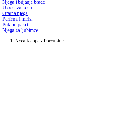
Njega i brijanje brade
Ukrasi za kosu
Oralna njega
Parfemi i mirisi
Poklon paketi
Njega za ljubimce
Acca Kappa - Porcupine