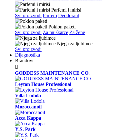
Parfemi i mirisi
Svi proizvodi
Parfem
Deodorant
Poklon paketi
Svi proizvodi
Za muškarce
Za žene
Njega za ljubimce
Svi proizvodi
Dijagnostika
Brandovi

GODDESS MAINTENANCE CO.
Leyton House Professional
Villa Lodola
Moroccanoil
Acca Kappa
Y.S. Park