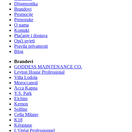
Dijagnostika
Brandovi
Promocije
Preporuke
O nama
Kontakt
Plaćanje i dostava
Opći uvjeti
Pravila privatnosti
Blog
Brandovi
GODDESS MAINTENANCE CO.
Leyton House Professional
Villa Lodola
Moroccanoil
Acca Kappa
Y.S. Park
Elchim
Kemon
Solfine
Cella Milano
K18
Kérastase
L’Oréal Professionnel