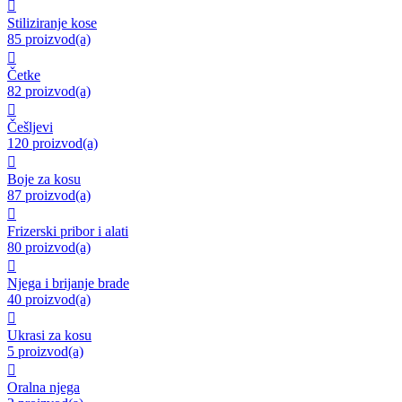

Stiliziranje kose
85 proizvod(a)

Četke
82 proizvod(a)

Češljevi
120 proizvod(a)

Boje za kosu
87 proizvod(a)

Frizerski pribor i alati
80 proizvod(a)

Njega i brijanje brade
40 proizvod(a)

Ukrasi za kosu
5 proizvod(a)

Oralna njega