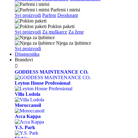
Parfemi i mirisi
Svi proizvodi
Parfem
Deodorant
Poklon paketi
Svi proizvodi
Za muškarce
Za žene
Njega za ljubimce
Svi proizvodi
Dijagnostika
Brandovi

GODDESS MAINTENANCE CO.
Leyton House Professional
Villa Lodola
Moroccanoil
Acca Kappa
Y.S. Park