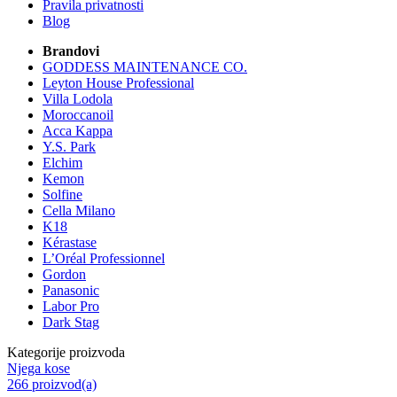
Pravila privatnosti
Blog
Brandovi
GODDESS MAINTENANCE CO.
Leyton House Professional
Villa Lodola
Moroccanoil
Acca Kappa
Y.S. Park
Elchim
Kemon
Solfine
Cella Milano
K18
Kérastase
L’Oréal Professionnel
Gordon
Panasonic
Labor Pro
Dark Stag
Kategorije proizvoda
Njega kose
266 proizvod(a)