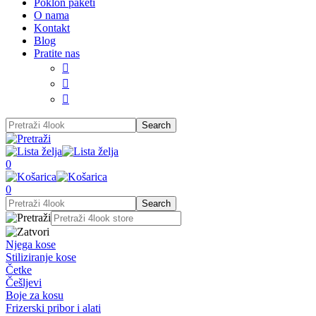
Poklon paketi
O nama
Kontakt
Blog
Pratite nas



0
0
Njega kose
Stiliziranje kose
Četke
Češljevi
Boje za kosu
Frizerski pribor i alati