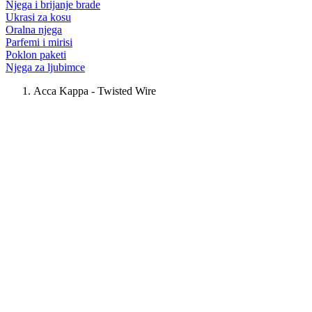
Njega i brijanje brade
Ukrasi za kosu
Oralna njega
Parfemi i mirisi
Poklon paketi
Njega za ljubimce
Acca Kappa - Twisted Wire