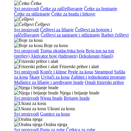
Četke
Svi proizvodi
Četke za raščešljavanje
Četke za feniranje
Četke za stiliziranje
Četke za bradu i brkove
Češljevi
Svi proizvodi
Češljevi za šišanje
Češljevi za bojenje i
raščešljavanje
Češljevi za tapiranje i stiliziranje
Barber češljevi
Boje za kosu
Svi proizvodi
Trajna oksidacijska boja
Boja ton na ton
(preljev)
Aktivator boje (hidrogen)
Dekolorant (blanš)
Frizerski pribor i alati
Svi proizvodi
Kopče i klipse
Pegle za kosu
Steampod
Sušila
za kosu
Škare
Uvijači za kosu
Zaštitni i jednokratni program
Mašinice za šišanje i uređivanje brade
Ostali frizerski pribor
Njega i brijanje brade
Svi proizvodi
Njega brade
Brijanje brade
Ukrasi za kosu
Svi proizvodi
Gumice za kosu
Oralna njega
Svi proizvodi
Pasta za zube
Četkica za zube