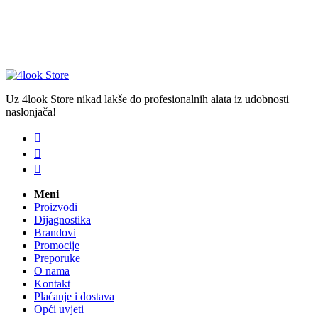
Uz 4look Store nikad lakše do profesionalnih alata iz udobnosti
naslonjača!



Meni
Proizvodi
Dijagnostika
Brandovi
Promocije
Preporuke
O nama
Kontakt
Plaćanje i dostava
Opći uvjeti