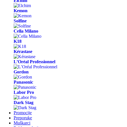
Elchim
Kemon
Solfine
Cella Milano
K18
Kérastase
L’Oréal Professionnel
Gordon
Panasonic
Labor Pro
Dark Stag
Promocije
Preporuke
Muškarci