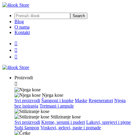
Blog
O nama
Kontakt



Proizvodi

Njega kose
Svi proizvodi
Šamponi i kupke
Maske
Regeneratori
Njega
bez ispiranja
Tretmani i ampule
Stiliziranje kose
Svi proizvodi
Kreme, serumi i puderi
Lakovi, sprejevi i pjene
Suhi šampon
Voskovi, gelovi, paste i pomade