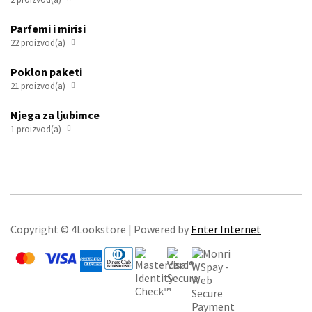
Parfemi i mirisi
22 proizvod(a)

Poklon paketi
21 proizvod(a)

Njega za ljubimce
1 proizvod(a)

Copyright © 4Lookstore | Powered by
Enter Internet