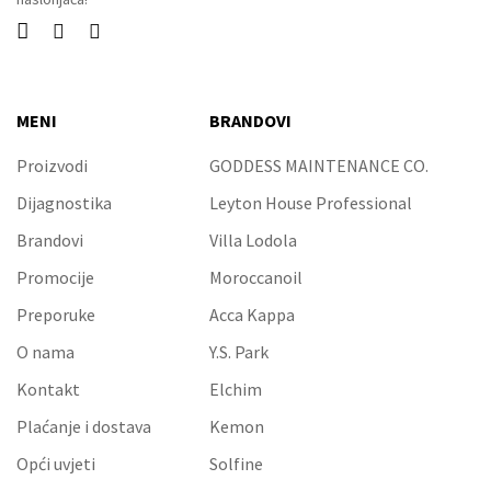



MENI
BRANDOVI
Proizvodi
GODDESS MAINTENANCE CO.
Dijagnostika
Leyton House Professional
Brandovi
Villa Lodola
Promocije
Moroccanoil
Preporuke
Acca Kappa
O nama
Y.S. Park
Kontakt
Elchim
Plaćanje i dostava
Kemon
Opći uvjeti
Solfine