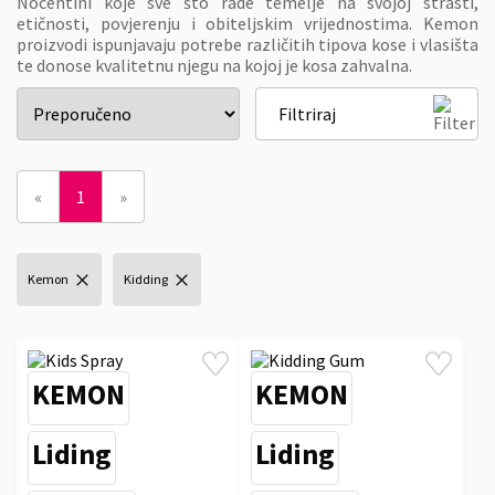
Nocentini koje sve što rade temelje na svojoj strasti,
etičnosti, povjerenju i obiteljskim vrijednostima. Kemon
proizvodi ispunjavaju potrebe različitih tipova kose i vlasišta
te donose kvalitetnu njegu na kojoj je kosa zahvalna.
Filtriraj
«
1
»
Kemon
Kidding
KEMON
KEMON
Liding
Liding