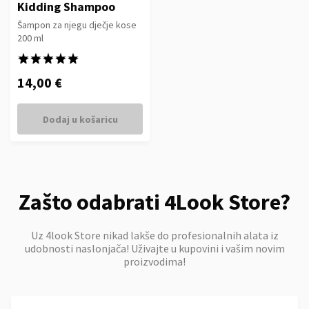
Kidding Shampoo
Šampon za njegu dječje kose
200 ml
★★★★★
★★★★★
14,00 €
Dodaj u košaricu
Zašto odabrati 4Look Store?
Uz 4look Store nikad lakše do profesionalnih alata iz
udobnosti naslonjača! Uživajte u kupovini i vašim novim
proizvodima!