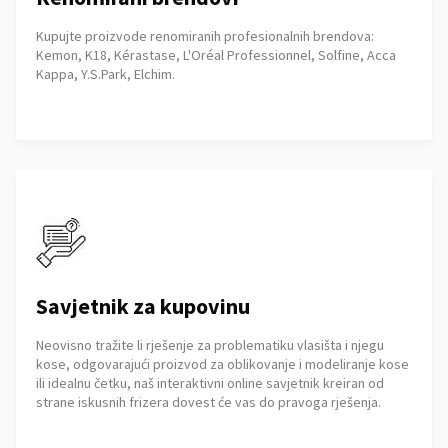
Kupujte proizvode renomiranih profesionalnih brendova:
Kemon, K18, Kérastase, L'Oréal Professionnel, Solfine, Acca
Kappa, Y.S.Park, Elchim.
Savjetnik za kupovinu
Neovisno tražite li rješenje za problematiku vlasišta i njegu
kose, odgovarajući proizvod za oblikovanje i modeliranje kose
ili idealnu četku, naš interaktivni online savjetnik kreiran od
strane iskusnih frizera dovest će vas do pravoga rješenja.