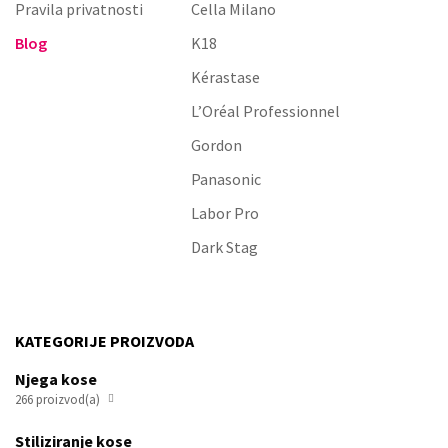
Pravila privatnosti
Cella Milano
Blog
K18
Kérastase
L’Oréal Professionnel
Gordon
Panasonic
Labor Pro
Dark Stag
KATEGORIJE PROIZVODA
Njega kose
266 proizvod(a)

Stiliziranje kose