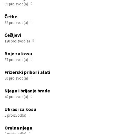
85 proizvod(a)

Četke
82 proizvod(a)

Češljevi
120 proizvod(a)

Boje za kosu
87 proizvod(a)

Frizerski pribor i alati
80 proizvod(a)

Njega i brijanje brade
40 proizvod(a)

Ukrasi za kosu
5 proizvod(a)

Oralna njega
2 proizvod(a)
