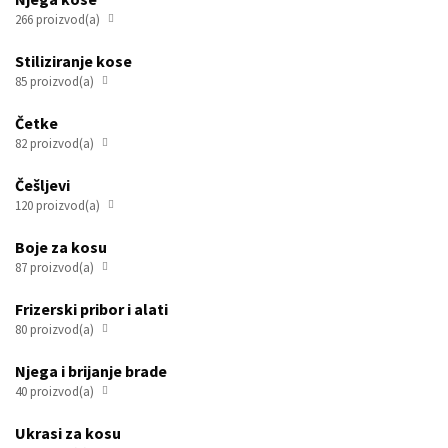
266 proizvod(a)

Stiliziranje kose
85 proizvod(a)

Četke
82 proizvod(a)

Češljevi
120 proizvod(a)

Boje za kosu
87 proizvod(a)

Frizerski pribor i alati
80 proizvod(a)

Njega i brijanje brade
40 proizvod(a)

Ukrasi za kosu