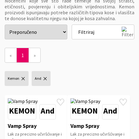
Nocentini koje sve što rade temelje na svojoj strasti,
etičnosti, povjerenju i obiteljskim vrijednostima. Kemon
proizvodi ispunjavaju potrebe različitih tipova kose i vlasišta
te donose kvalitetnu njegu na kojoj je kosa zahvalna.
Filtriraj
«
1
»
Kemon
And
KEMON
And
KEMON
And
Vamp Spray
Vamp Spray
Lak za precizno učvršćivanje i
Lak za precizno učvršćivanje i