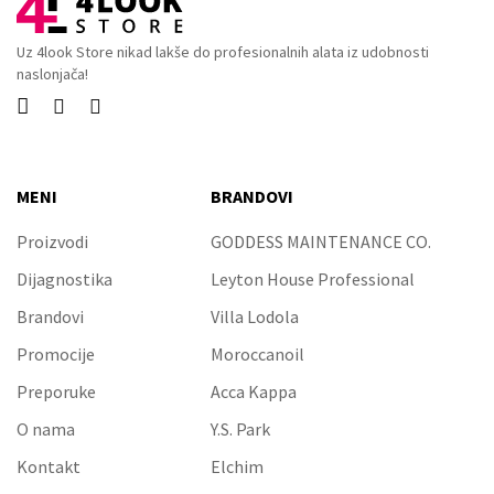
Uz 4look Store nikad lakše do profesionalnih alata iz udobnosti
naslonjača!



MENI
BRANDOVI
Proizvodi
GODDESS MAINTENANCE CO.
Dijagnostika
Leyton House Professional
Brandovi
Villa Lodola
Promocije
Moroccanoil
Preporuke
Acca Kappa
O nama
Y.S. Park
Kontakt
Elchim