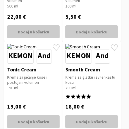
volumen
volumen
500 ml
100 ml
22,00 €
5,50 €
Dodaj u košaricu
Dodaj u košaricu
KEMON
And
KEMON
And
Tonic Cream
Smooth Cream
Krema za jačanje kose i
Krema za glatku i svilenkastu
postojani volumen
kosu
150 ml
200 ml
★★★★★
★★★★★
19,00 €
18,00 €
Dodaj u košaricu
Dodaj u košaricu