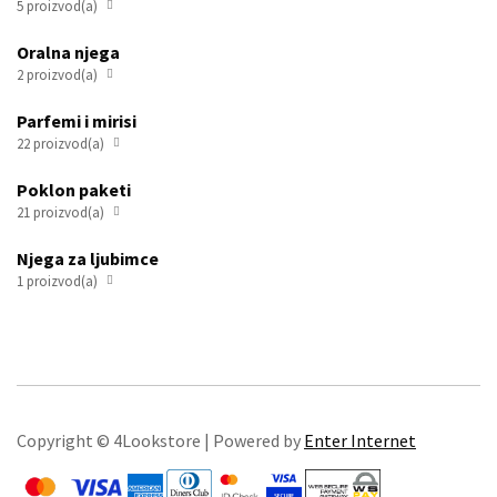
5 proizvod(a)

Oralna njega
2 proizvod(a)

Parfemi i mirisi
22 proizvod(a)

Poklon paketi
21 proizvod(a)

Njega za ljubimce
1 proizvod(a)

Copyright © 4Lookstore | Powered by
Enter Internet