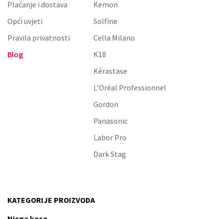
Plaćanje i dostava
Kemon
Opći uvjeti
Solfine
Pravila privatnosti
Cella Milano
Blog
K18
Kérastase
L’Oréal Professionnel
Gordon
Panasonic
Labor Pro
Dark Stag
KATEGORIJE PROIZVODA
Njega kose