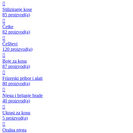

Stiliziranje kose
85 proizvod(a)

Četke
82 proizvod(a)

Češljevi
120 proizvod(a)

Boje za kosu
87 proizvod(a)

Frizerski pribor i alati
80 proizvod(a)

Njega i brijanje brade
40 proizvod(a)

Ukrasi za kosu
5 proizvod(a)

Oralna njega