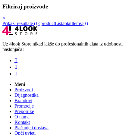
Filtriraj proizvode
×
Prikaži rezultate ({{productList.totalItems}})
Uz 4look Store nikad lakše do profesionalnih alata iz udobnosti
naslonjača!



Meni
Proizvodi
Dijagnostika
Brandovi
Promocije
Preporuke
O nama
Kontakt
Plaćanje i dostava
Opći uvjeti