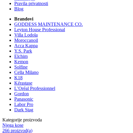
Pravila privatnosti
Blog
Brandovi
GODDESS MAINTENANCE CO.
Leyton House Professional
Villa Lodola
Moroccanoil
Acca Kappa
Y.S. Park
Elchim
Kemon
Solfine
Cella Milano
K18
Kérastase
L’Oréal Professionnel
Gordon
Panasonic
Labor Pro
Dark Stag
Kategorije proizvoda
Njega kose
266 proizvod(a)