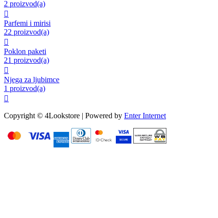
2 proizvod(a)

Parfemi i mirisi
22 proizvod(a)

Poklon paketi
21 proizvod(a)

Njega za ljubimce
1 proizvod(a)

Copyright © 4Lookstore | Powered by
Enter Internet