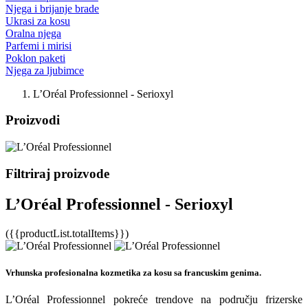
Njega i brijanje brade
Ukrasi za kosu
Oralna njega
Parfemi i mirisi
Poklon paketi
Njega za ljubimce
L’Oréal Professionnel - Serioxyl
Proizvodi
Filtriraj proizvode
L’Oréal Professionnel - Serioxyl
({{productList.totalItems}})
Vrhunska profesionalna kozmetika za kosu sa francuskim genima.
L’Oréal Professionnel pokreće trendove na području frizerske