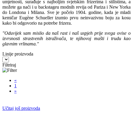
umjetnosti, surađuje s najboljim svjetskim frizerima i stilistima, a
možete ga naći i u backstageu modnih revija od Pariza i New Yorka
do Londona i Milana. Sve je počelo 1904. godine, kada je mladi
kemičar Eugène Schueller izumio prvu neinvazivnu boju za kosu
kako bi odgovorio na potrebe frizera.
"Oduvijek sam mislio da naš rast i naš uspjeh prije svega ovise o
izvrsnosti strastvenih istraživača, te njihovoj mašti i trudu kao
glavnim vrlinama."
Linije proizvoda
Filtriraj
«
1
»
Učitaj još proizvoda