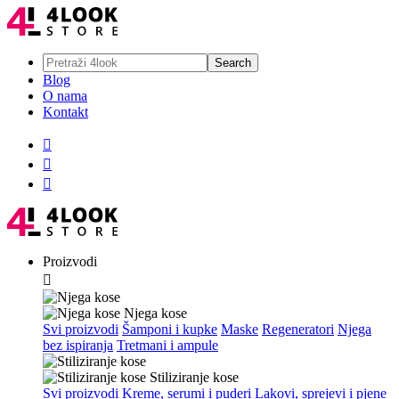
Blog
O nama
Kontakt



Proizvodi

Njega kose
Svi proizvodi
Šamponi i kupke
Maske
Regeneratori
Njega
bez ispiranja
Tretmani i ampule
Stiliziranje kose
Svi proizvodi
Kreme, serumi i puderi
Lakovi, sprejevi i pjene