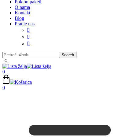
Poklon paketi
O nama
Kontakt
Blog
Pratite nas



0
0