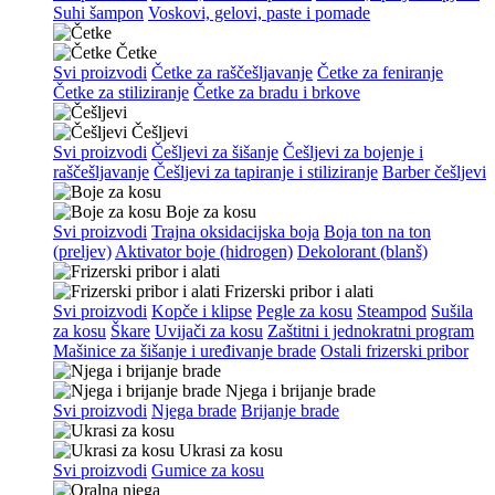
Suhi šampon
Voskovi, gelovi, paste i pomade
Četke
Svi proizvodi
Četke za raščešljavanje
Četke za feniranje
Četke za stiliziranje
Četke za bradu i brkove
Češljevi
Svi proizvodi
Češljevi za šišanje
Češljevi za bojenje i
raščešljavanje
Češljevi za tapiranje i stiliziranje
Barber češljevi
Boje za kosu
Svi proizvodi
Trajna oksidacijska boja
Boja ton na ton
(preljev)
Aktivator boje (hidrogen)
Dekolorant (blanš)
Frizerski pribor i alati
Svi proizvodi
Kopče i klipse
Pegle za kosu
Steampod
Sušila
za kosu
Škare
Uvijači za kosu
Zaštitni i jednokratni program
Mašinice za šišanje i uređivanje brade
Ostali frizerski pribor
Njega i brijanje brade
Svi proizvodi
Njega brade
Brijanje brade
Ukrasi za kosu
Svi proizvodi
Gumice za kosu