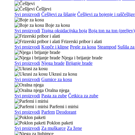
Češljevi
Svi proizvodi
Češljevi za šišanje
Češljevi za bojenje i raščešlja
Boje za kosu
Svi proizvodi
Trajna oksidacijska boja
Boja ton na ton (preljev)
Frizerski pribor i alati
Svi proizvodi
Kopče i klipse
Pegle za kosu
Steampod
Sušila za
Njega i brijanje brade
Svi proizvodi
Njega brade
Brijanje brade
Ukrasi za kosu
Svi proizvodi
Gumice za kosu
Oralna njega
Svi proizvodi
Pasta za zube
Četkica za zube
Parfemi i mirisi
Svi proizvodi
Parfem
Deodorant
Poklon paketi
Svi proizvodi
Za muškarce
Za žene