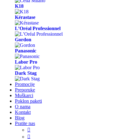
K18
Kérastase
L’Oréal Professionnel
Gordon
Panasonic
Labor Pro
Dark Stag
Promocije
Preporuke
Muškarci
Poklon paketi
O nama
Kontakt
Blog
Pratite nas

