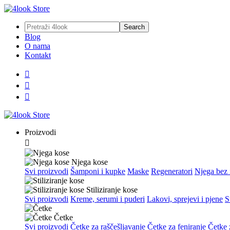
Blog
O nama
Kontakt



Proizvodi

Njega kose
Svi proizvodi
Šamponi i kupke
Maske
Regeneratori
Njega bez 
Stiliziranje kose
Svi proizvodi
Kreme, serumi i puderi
Lakovi, sprejevi i pjene
S
Četke
Svi proizvodi
Četke za raščešljavanje
Četke za feniranje
Četke z