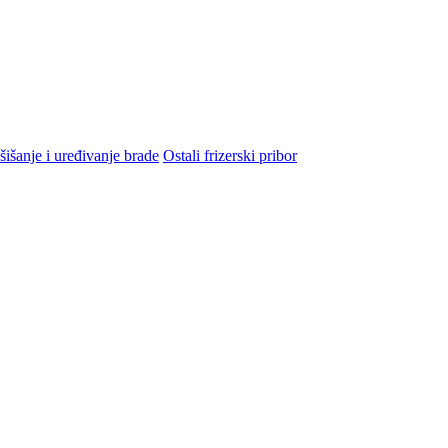
šišanje i uređivanje brade
Ostali frizerski pribor