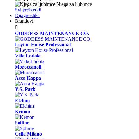
Njega za ljubimce
Svi proizvodi
Dijagnostika
Brandovi

GODDESS MAINTENANCE CO.
Leyton House Professional
Villa Lodola
Moroccanoil
Acca Kappa
Y.S. Park
Elchim
Kemon
Solfine
Cella Milano