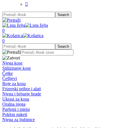

0
0
Njega kose
Stiliziranje kose
Četke
Češljevi
Boje za kosu
Frizerski pribor i alati
Njega i brijanje brade
Ukrasi za kosu
Oralna njega
Parfemi i mirisi
Poklon paketi
Njega za ljubimce