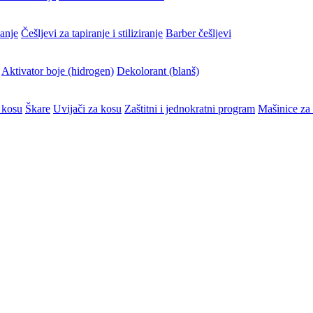
vanje
Češljevi za tapiranje i stiliziranje
Barber češljevi
Aktivator boje (hidrogen)
Dekolorant (blanš)
 kosu
Škare
Uvijači za kosu
Zaštitni i jednokratni program
Mašinice za 