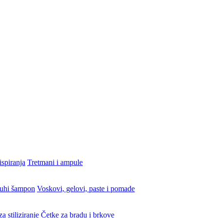
ispiranja
Tretmani i ampule
uhi šampon
Voskovi, gelovi, paste i pomade
a stiliziranje
Četke za bradu i brkove