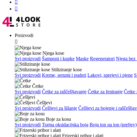


Proizvodi

Njega kose
Svi proizvodi
Šamponi i kupke
Maske
Regeneratori
Njega bez 
Stiliziranje kose
Svi proizvodi
Kreme, serumi i puderi
Lakovi, sprejevi i pjene
S
Četke
Svi proizvodi
Četke za raščešljavanje
Četke za feniranje
Četke z
Češljevi
Svi proizvodi
Češljevi za šišanje
Češljevi za bojenje i raščešlja
Boje za kosu
Svi proizvodi
Trajna oksidacijska boja
Boja ton na ton (preljev)
Frizerski pribor i alati