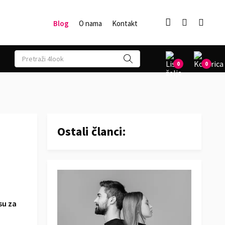



Blog
O nama
Kontakt
0
0
Ostali članci:
su za