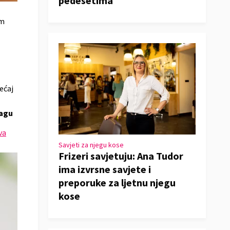
pedesetima
em
ećaj
lagu
va
Savjeti za njegu kose
Frizeri savjetuju: Ana Tudor
ima izvrsne savjete i
preporuke za ljetnu njegu
kose