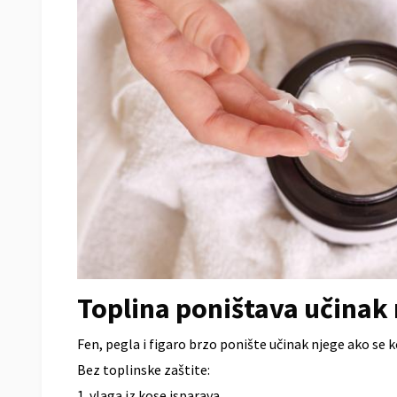
Toplina poništava učinak 
Fen, pegla i figaro brzo ponište učinak njege ako se k
Bez toplinske zaštite:
1. vlaga iz kose isparava