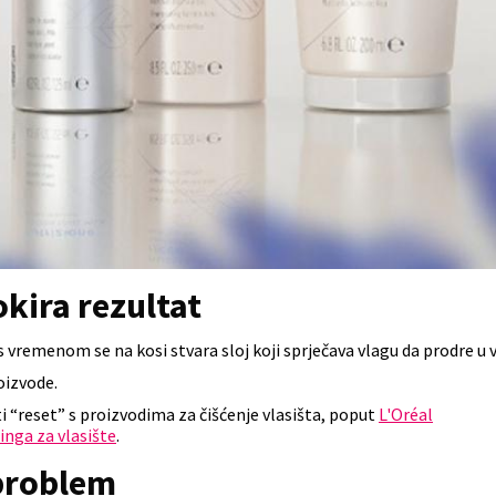
kira rezultat
 s vremenom se na kosi stvara sloj koji sprječava vlagu da prodre u v
oizvode.
 “reset” s proizvodima za čišćenje vlasišta, poput
L'Oréal
nga za vlasište
.
 problem