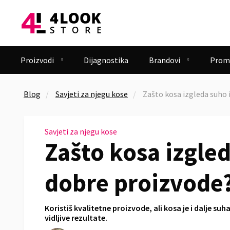
Proizvodi
Dijagnostika
Brandovi
Prom


Blog
Savjeti za njegu kose
Zašto kosa izgleda suho 
Savjeti za njegu kose
Zašto kosa izgled
dobre proizvode
Koristiš kvalitetne proizvode, ali kosa je i dalje su
vidljive rezultate.