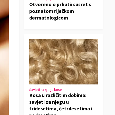
Otvoreno o prhuti: susret s
poznatom riječkom
dermatologicom
Savjeti za njegu kose
Kosa u različitim dobima:
savjeti za njegu u
tridesetima, četrdesetima i