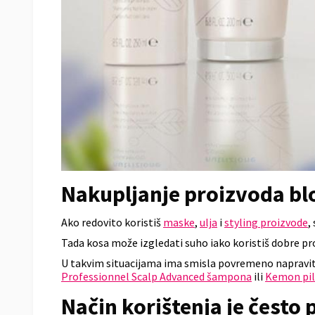
Nakupljanje proizvoda blo
Ako redovito koristiš
maske
,
ulja
i
styling proizvode
,
Tada kosa može izgledati suho iako koristiš dobre pr
U takvim situacijama ima smisla povremeno napraviti
Professionnel Scalp Advanced šampona
ili
Kemon pili
Način korištenja je često