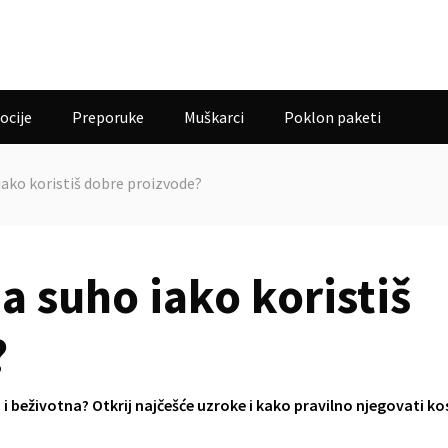
ocije
Preporuke
Muškarci
Poklon paketi
iako koristiš dobre proizvode?
a suho iako koristiš
?
ha i beživotna? Otkrij najčešće uzroke i kako pravilno njegovati ko