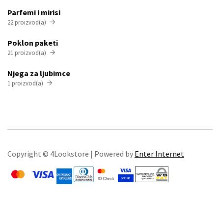
Parfemi i mirisi
22 proizvod(a)

Poklon paketi
21 proizvod(a)

Njega za ljubimce
1 proizvod(a)

Copyright © 4Lookstore | Powered by
Enter Internet