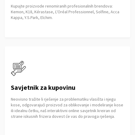
Kupujte proizvode renomiranih profesionalnih brendova:
Kemon, K18, Kérastase, L'Oréal Professionnel, Solfine, Acca
Kappa, Y.S.Park, Elchim.
Savjetnik za kupovinu
Neovisno tražite li rješenje za problematiku vlasišta i njegu
kose, odgovarajući proizvod za oblikovanje i modeliranje kose
ili idealnu četku, naš interaktivni online savjetnik kreiran od
strane iskusnih frizera dovest će vas do pravoga rješenja.