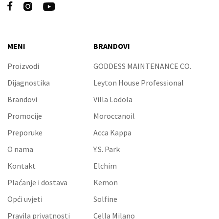



MENI
BRANDOVI
Proizvodi
GODDESS MAINTENANCE CO.
Dijagnostika
Leyton House Professional
Brandovi
Villa Lodola
Promocije
Moroccanoil
Preporuke
Acca Kappa
O nama
Y.S. Park
Kontakt
Elchim
Plaćanje i dostava
Kemon
Opći uvjeti
Solfine
Pravila privatnosti
Cella Milano