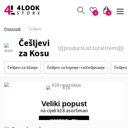
0
0
Proizvodi
Češljevi
Češljevi
({{productList.totalItems}})
za Kosu
Češljevi za šišanje
Češljevi za bojenje i raščešljavanje
Češljevi 
Veliki popust
na cijeli k18 asortiman
ISKORISTI -40%