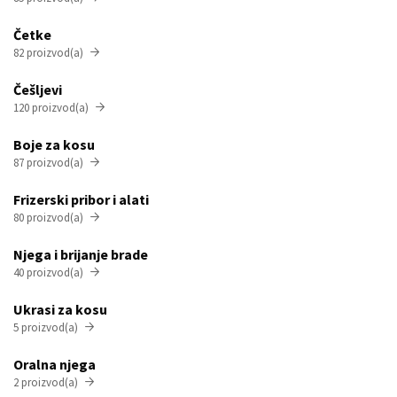
Četke
82 proizvod(a)

Češljevi
120 proizvod(a)

Boje za kosu
87 proizvod(a)

Frizerski pribor i alati
80 proizvod(a)

Njega i brijanje brade
40 proizvod(a)

Ukrasi za kosu
5 proizvod(a)

Oralna njega
2 proizvod(a)
