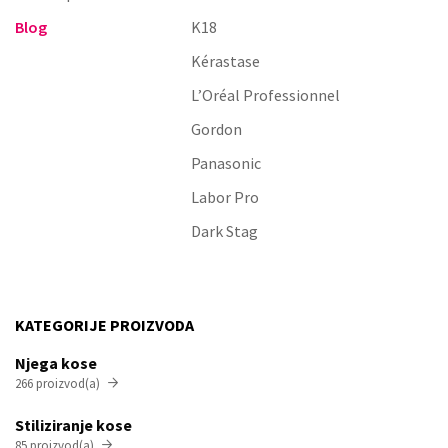
Blog
K18
Kérastase
L’Oréal Professionnel
Gordon
Panasonic
Labor Pro
Dark Stag
KATEGORIJE PROIZVODA
Njega kose
266 proizvod(a)

Stiliziranje kose
85 proizvod(a)
