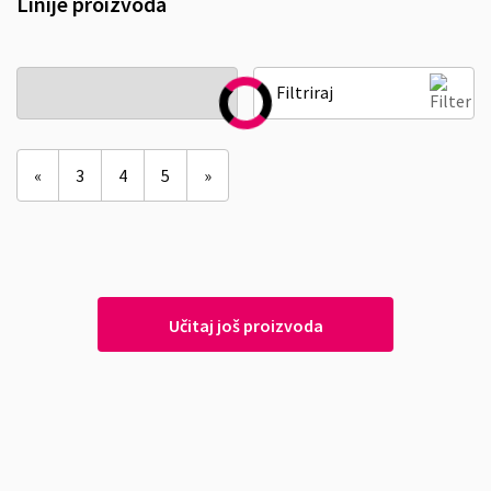
Linije proizvoda
Filtriraj
«
3
4
5
»
Učitaj još proizvoda